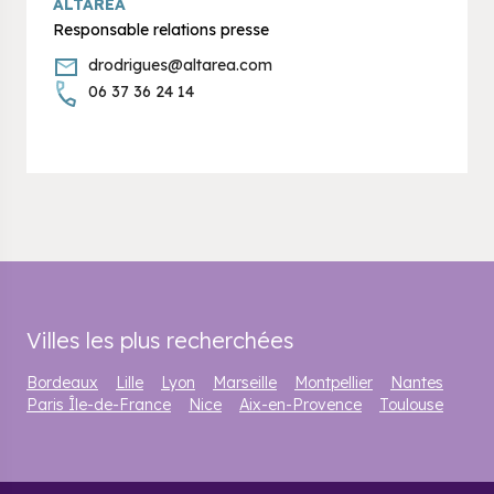
ALTAREA
Responsable relations presse
drodrigues@altarea.com
06 37 36 24 14
Villes les plus recherchées
Bordeaux
Lille
Lyon
Marseille
Montpellier
Nantes
Paris Île-de-France
Nice
Aix-en-Provence
Toulouse