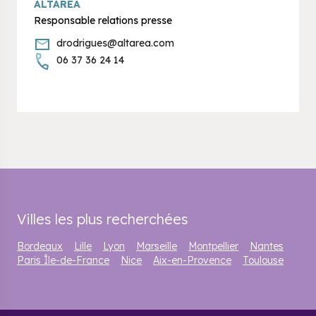
ALTAREA
Responsable relations presse
drodrigues@altarea.com
06 37 36 24 14
Villes les plus recherchées
Bordeaux
Lille
Lyon
Marseille
Montpellier
Nantes
Paris Île-de-France
Nice
Aix-en-Provence
Toulouse