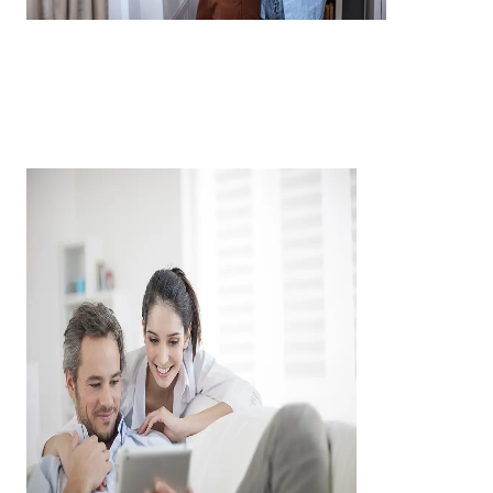
Investir
sans êt
L’ensemble du parcours es
Signature élec
Espace client
di
Interlocuteur 
Démarches sim