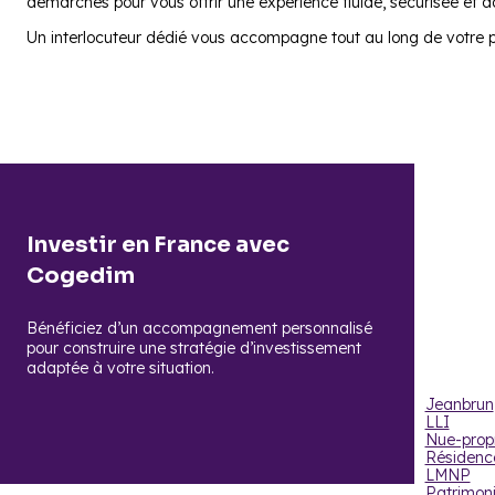
démarches pour vous offrir une expérience fluide, sécurisée et ad
Un interlocuteur dédié vous accompagne tout au long de votre pr
Investir en France avec
Cogedim
Investir
dan
À chaque objectif,
Bénéficiez d’un accompagnement personnalisé
une solution adapté
pour construire une stratégie d’investissement
adaptée à votre situation.
Découvrez t
Jeanbrun
LLI
Nue-propr
Résidenc
LMNP
Patrimoni