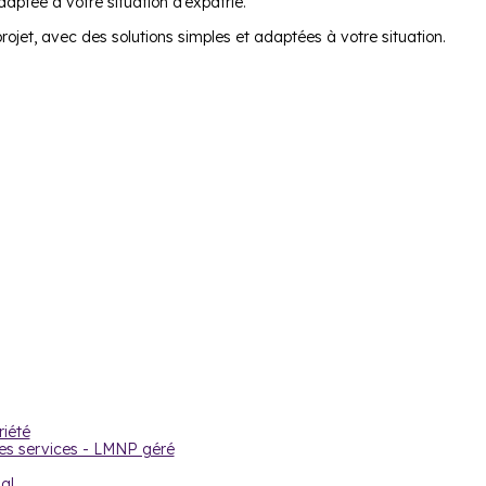
aptée à votre situation d’expatrié.
ojet, avec des solutions simples et adaptées à votre situation.
s l’immobilier neuf
e.
outes nos résidences
iété
es services - LMNP géré
al