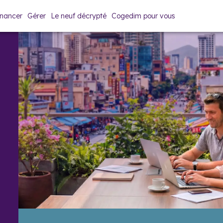
inancer
Gérer
Le neuf décrypté
Cogedim pour vous