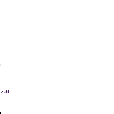
n.
rofil.
u