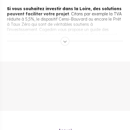
Si vous souhaitez investir dans la Loire, des solutions
peuvent faciliter votre projet
. Citons par exemple la TVA
réduite à 5,5%, le dispositif Censi-Bouvard ou encore le Prêt
à Taux Zéro qui sont de véritables soutiens à
l’investissement. Cogedim vous propose un guide des
dispositifs disponibles pour financer l’achat d’un logement
neuf. Découvrez ensuite nos nombreux programmes
immobiliers dans la Loire !
Les aides pour acheter un
bien immobilier neuf dans la
Loire
Emprunt avantageux, TVA réduite ou encore accession à
prix maîtrisé, diverses aides existent pour acheter un bien
immobilier neuf dans la Loire. Souvent soumises à
conditions, elles varient aussi en fonction de votre situation.
À titre d’exemple, le Prêt à Taux Zéro (PTZ) est un crédit
gratuit accordé seulement aux primo-accédants.