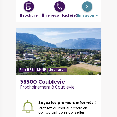
4 pièces
242 000 €
à partir de
Brochure
Être recontacté(e)
En savoir +
Prix BRS
LMNP
Jeanbrun
38500 Coublevie
Prochainement à Coublevie
Soyez les premiers informés !
Profitez du meilleur choix en
contactant votre conseiller.