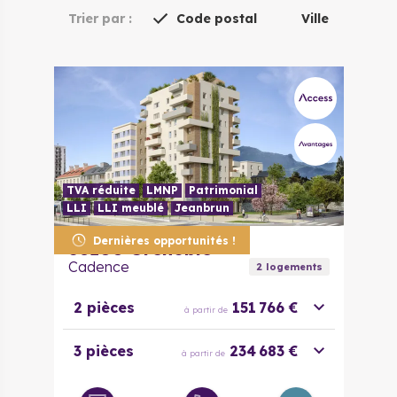
Trier par :
Code postal
Ville
TVA réduite
LMNP
Patrimonial
LLI
LLI meublé
Jeanbrun
Dernières opportunités !
38100
Grenoble
Cadence
2
logement
s
2 pièces
151 766 €
à partir de
3 pièces
234 683 €
à partir de