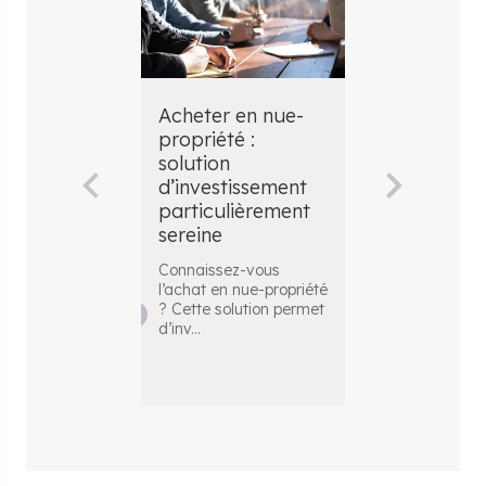
Acheter en nue-
​LMNP : Gu
propriété :
complet p
solution
réussir vot
d’investissement
investisse
particulièrement
Location 
sereine
Non
Professionn
Connaissez-vous
l’achat en nue-propriété
Le statut de
? Cette solution permet
(Loueur en M
d’inv
...
Professionnel)
constitue aujo