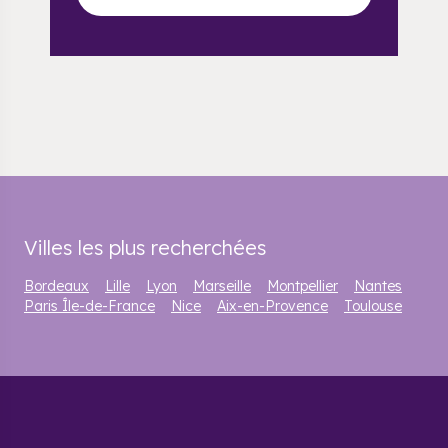
Villes les plus recherchées
Bordeaux
Lille
Lyon
Marseille
Montpellier
Nantes
Paris Île-de-France
Nice
Aix-en-Provence
Toulouse