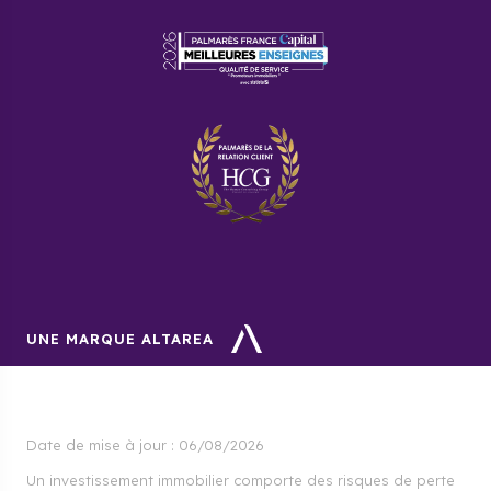
Calvados est abordable ?
Oui, le prix du mètre carré dans ce département est
4 à 5 fois moins cher qu’à Paris. Le mètre carré d’un
appartement coûte en moyenne 2200 euros, tandis
que celui d’une maison neuve à Calvados s’élève à
1850 euros.
Dans quels secteurs
l’investissement immobilier au
Calvados est intéressant ?
Si vous souhaitez louer votre appartement neuf à
Calvados, il est préférable d’investir à
Caen
. Si vous
souhaitez, par contre profiter de l’ambiance
UNE MARQUE ALTAREA
touristique, visez la ville de
Lisieux
.
Date de mise à jour :
06/08/2026
Un investissement immobilier comporte des risques de perte