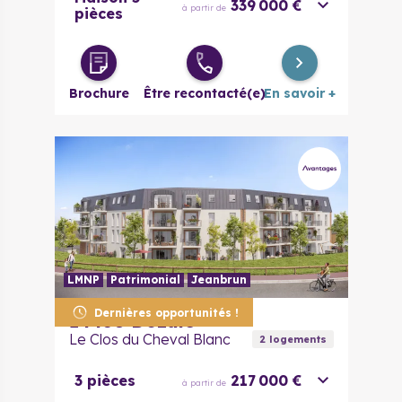
339 000 €
à partir de
pièces
Brochure
Être recontacté(e)
En savoir +
LMNP
Patrimonial
Jeanbrun
Dernières opportunités !
14430
Dozulé
Le Clos du Cheval Blanc
2
logement
s
3 pièces
217 000 €
à partir de