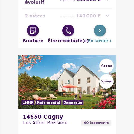
à partir de
évolutif
2 pièces
149 000 €
à partir de
3 pièces
199 000 €
à partir de
Brochure
Être recontacté(e)
En savoir +
Maison 4
295 000 €
à partir de
pièces
LMNP
Patrimonial
Jeanbrun
14630
Cagny
Les Allées Boissière
40
logement
s