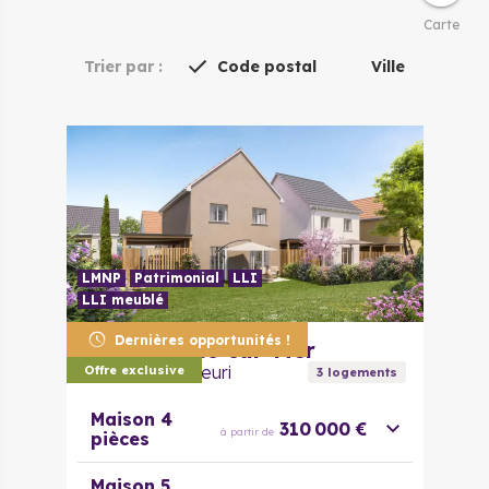
Carte
Trier par :
Code postal
Ville
LMNP
Patrimonial
LLI
LLI meublé
Dernières opportunités !
14160
Dives-sur-Mer
Le Hameau Fleuri
Offre exclusive
3
logement
s
Maison 4
310 000 €
à partir de
pièces
Maison 5