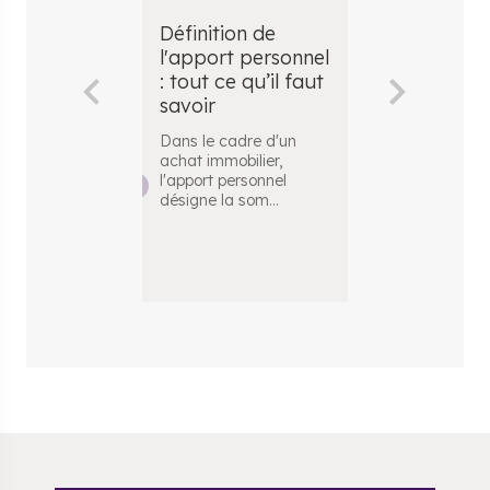
Définition de
Quel mont
l'apport personnel
peut-on
: tout ce qu’il faut
emprunter
savoir
un achat
immobilier
Dans le cadre d'un
achat immobilier,
Lorsque l’on s
l'apport personnel
acheter un bi
désigne la som
...
immobilier, il e
courant de fa
.