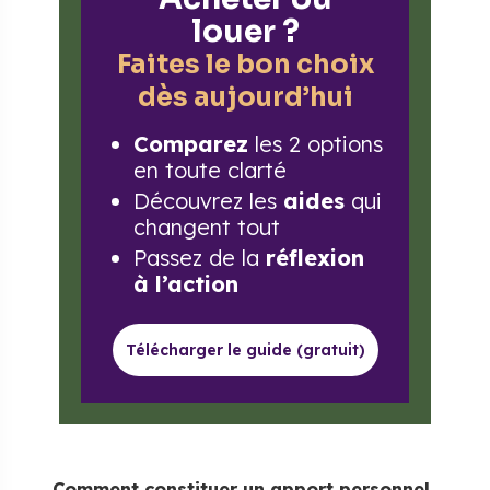
louer ?
Faites le bon choix
dès aujourd’hui
Comparez
les 2 options
en toute clarté
Découvrez les
aides
qui
changent tout
Passez de la
réflexion
à l’action
Télécharger le guide (gratuit)
Comment constituer un apport personnel