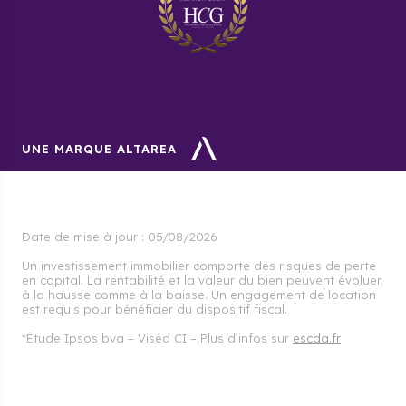
Quels sont les frais de notaire à
prévoir dans l’Allier ?
Dans l’Allier, les frais de notaire sont de 2 à 3 % dans
le neuf.
UNE MARQUE ALTAREA
Date de mise à jour :
05/08/2026
Un investissement immobilier comporte des risques de perte
en capital. La rentabilité et la valeur du bien peuvent évoluer
à la hausse comme à la baisse. Un engagement de location
est requis pour bénéficier du dispositif fiscal.
*Étude Ipsos bva – Viséo CI – Plus d’infos sur
escda.fr