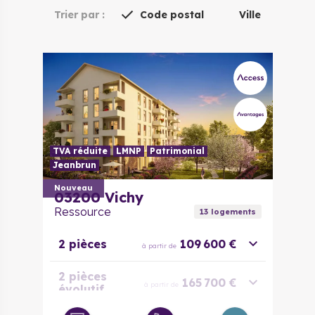
Trier par :
Code postal
Ville
TVA réduite
LMNP
Patrimonial
Jeanbrun
Nouveau
03200
Vichy
Ressource
13
logement
s
2 pièces
109 600 €
à partir de
2 pièces
165 700 €
à partir de
évolutif