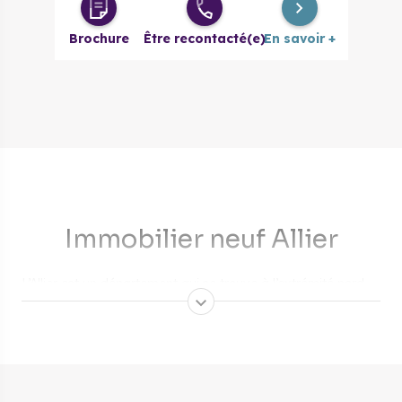
3 pièces
177 400 €
à partir de
Brochure
Être recontacté(e)
En savoir +
4 pièces
202 700 €
à partir de
Immobilier neuf Allier
L’Allier est un département qui se trouve à l’extrémité nord-
ouest de la région Auvergne-Rhône-Alpes. Il doit son nom à
la rivière qui le parcourt. Ce département du centre de la
France regorge de biens immobiliers divers et variés avec
de multiples programmes neufs. Découvrez ici les aides pour
acheter une propriété, les dispositifs pour l’investissement
locatif et les raisons pour acheter
un logement neuf dans
l’Allier
.