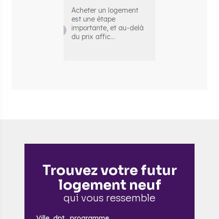
Acheter un logement
Cogedim est 
est une étape
côtés, tout au
importante, et au-delà
votre projet. U
du prix affic
...
interlocuteu
...
Trouvez votre futur
logement neuf
qui vous ressemble
Ville,
dpt.
, programme