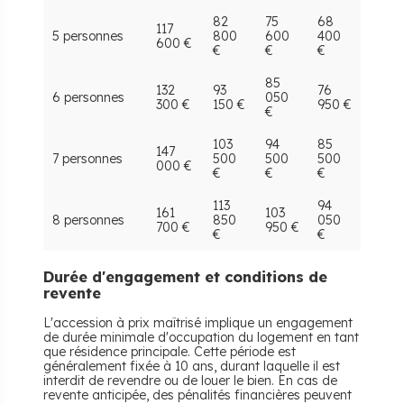
82
75
68
117
5 personnes
800
600
400
600 €
€
€
€
85
132
93
76
6 personnes
050
300 €
150 €
950 €
€
103
94
85
147
7 personnes
500
500
500
000 €
€
€
€
113
94
161
103
8 personnes
850
050
700 €
950 €
€
€
Durée d'engagement et conditions de
revente
L'accession à prix maîtrisé implique un engagement
de durée minimale d'occupation du logement en tant
que résidence principale. Cette période est
généralement fixée à 10 ans, durant laquelle il est
interdit de revendre ou de louer le bien. En cas de
revente anticipée, des pénalités financières peuvent