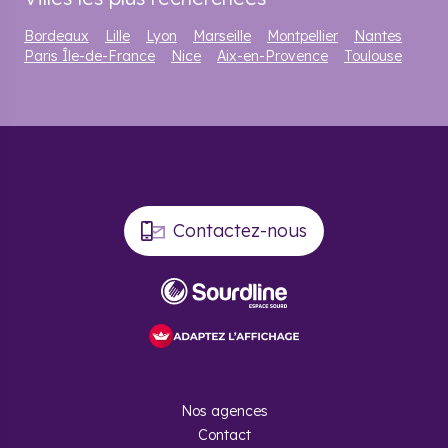
Bordeaux
Lille
Lyon
Marseille
Montpellier
Nantes
Paris Île-de-France
Nice
Aix-en-Provence
Toulouse
Contactez-nous
Nos agences
Contact