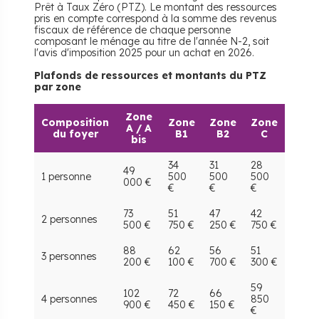
Prêt à Taux Zéro (PTZ). Le montant des ressources
pris en compte correspond à la somme des revenus
fiscaux de référence de chaque personne
composant le ménage au titre de l'année N-2, soit
l'avis d'imposition 2025 pour un achat en 2026.
Plafonds de ressources et montants du PTZ
par zone
Zone
Composition
Zone
Zone
Zone
A / A
du foyer
B1
B2
C
bis
34
31
28
49
1 personne
500
500
500
000 €
€
€
€
73
51
47
42
2 personnes
500 €
750 €
250 €
750 €
88
62
56
51
3 personnes
200 €
100 €
700 €
300 €
59
102
72
66
4 personnes
850
900 €
450 €
150 €
€