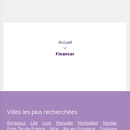
Accueil
Financer
Villes les plus recherchées
Bordeaux
Lille
Lyon
Marseille
Montpellier
Nantes
Paris Île-de-France
Nice
Aix-en-Provence
Toulouse