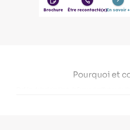
280 800 €
à partir de
pièces
Brochure
Être recontacté(e)
En savoir +
Pourquoi et co
Chef-lieu de la région Hauts de France et préfecture du dépa
36 % de sa population qui a moins de 25 ans
. Lille e
plusieurs années. Son marché immobilier dynamique recèle d’o
particuliers à la recherche d’une résidence principale. Décou
Les aides pour acheter un bien immobi
Le Prêt à Taux Zéro (PTZ)