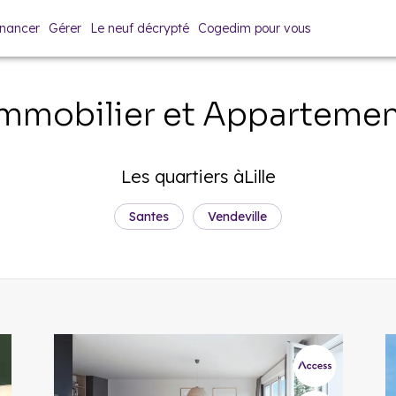
inancer
Gérer
Le neuf décrypté
Cogedim pour vous
mmobilier et Apparteme
Les quartiers
à
Lille
Santes
Vendeville