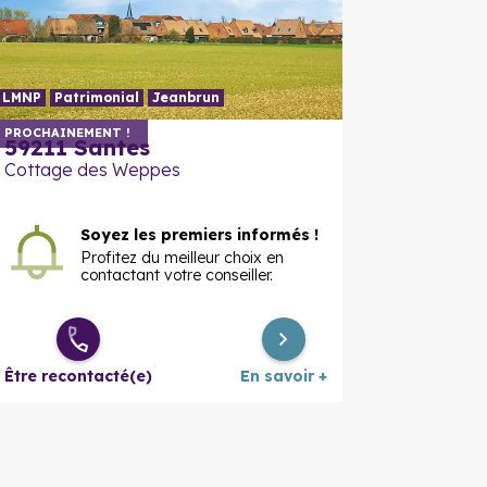
LMNP
Patrimonial
Jeanbrun
En savoir plus
En savoir
PROCHAINEMENT !
59211 Santes
Cottage des Weppes
Soyez les premiers informés !
Profitez du meilleur choix en
contactant votre conseiller.
Être recontacté(e)
En savoir +