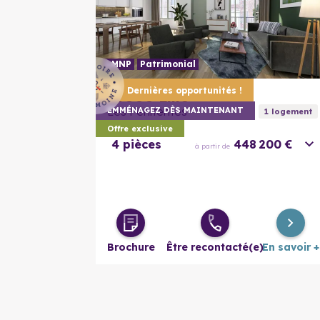
LMNP
Patrimonial
Dernières opportunités !
59000
Lille
Les Pénitentes
EMMÉNAGEZ DÈS MAINTENANT
1
logement
Offre exclusive
4 pièces
448 200 €
à partir de
Brochure
Être recontacté(e)
En savoir +