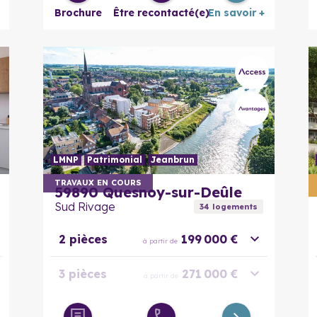
Brochure
Être recontacté(e)
En savoir +
LMNP
Patrimonial
Jeanbrun
En savoir plus
TRAVAUX EN COURS
59890
Quesnoy-sur-Deûle
Sud Rivage
34
logement
s
2 pièces
199 000 €
à partir de
3 pièces
271 000 €
à partir de
4 pièces
390 000 €
à partir de