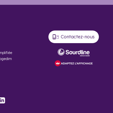
ssement locatif à Lille vous permet de constituer votre
t une ville stratégique pour l’investissement immobilier.
Contactez-nous
sidences de services comme les résidences étudiantes. Il
mortir votre acquisition sur plusieurs années
.
mplifiée
Cogedim
s’élèvent à plus de 23 000 euros.
e et des sociétés (RCS) de Lille.
éficier d’une
réduction d’impôts de 11%
, dans une limite
ment (VEFA) dans une résidence de services. Si vous
’exploitant de l’établissement dans lequel il se trouve.
stagram
LinkedIn