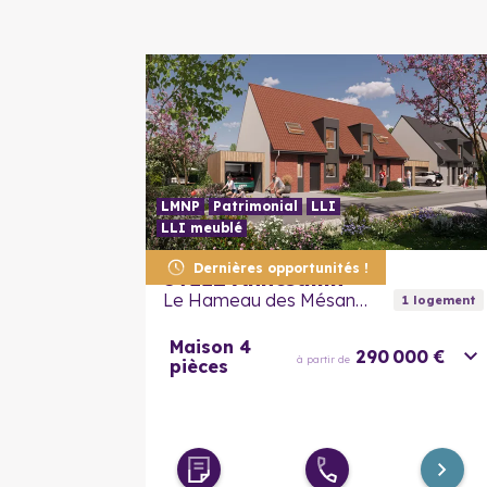
LMNP
Patrimonial
LLI
LLI meublé
Dernières opportunités !
59112
Annœullin
Le Hameau des Mésanges
1
logement
Maison 4
290 000 €
à partir de
pièces