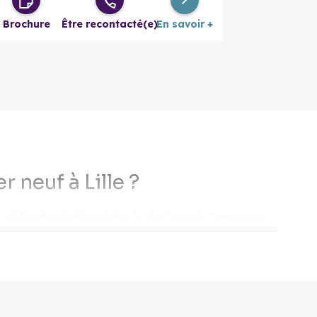
Brochure
Être recontacté(e)
En savoir +
 neuf à Lille ?
le est l’agglomération urbaine la plus jeune de France avec
nregistre une croissance démographique constante depuis
ble à proximité de la frontière belge attire aussi les