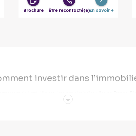
Brochure
Être recontacté(e)
En savoir +
mment investir dans l’immobilier
rtement du Nord, Lille est l’une des plus belles villes de France. El
st donc une
ville étudiante
avec un très fort potentiel locatif qui e
pportunités rentables pour les investisseurs. Son cadre de vie agréa
vrez vite nos offres de logements neufs à Lille.
lier à Lille