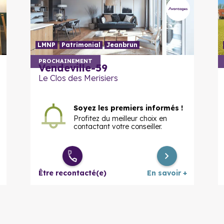
LMNP
Patrimonial
Jeanbrun
En savoir plus
PROCHAINEMENT
Vendeville-59
Le Clos des Merisiers
Soyez les premiers informés !
Profitez du meilleur choix en
contactant votre conseiller.
Être recontacté(e)
En savoir +