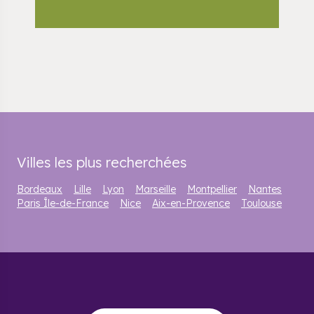
Villes les plus recherchées
Bordeaux
Lille
Lyon
Marseille
Montpellier
Nantes
Paris Île-de-France
Nice
Aix-en-Provence
Toulouse