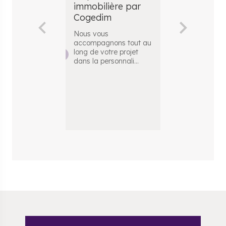
immobilière par
logement n
Cogedim
l’âge de la 
: comment 
Nous vous
projet de
accompagnons tout au
Françoise s
long de votre projet
réalisé
dans la personnali
...
Originaires d
Ouest, Franço
Alain se sont
rencontrés q