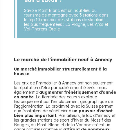
Bon à savoir !
Savoie Mont Blanc est un haut-lieu du
tourisme de montagne avec 3 stations dans
le top 10 mondial des stations de ski alpin
les plus fréquentées : La Plagne, Les Arcs et
Val-Thorens Orelle.
Le marché de l'immobilier neuf à Annecy
Un marché immobilier structurellement à la
hausse
Les prix de l’immobilier à Annecy ont non seulement
la réputation d’être particulièrement élevés, mais
également d’
augmenter frénétiquement d’année
en année
. La flambée des cours s’explique
historiquement par l’emplacement géographique de
l’agglomération. La proximité avec la Suisse permet
aux frontaliers de bénéficier d’
un pouvoir d’achat
bien plus important
. Par ailleurs, le lac d’Annecy et
les grandes stations de sport d'hiver du Massif des
Bauges, du Mont-Blanc et de la Vanoise créent un
cadre naturel somptueux
attirant de nombreux