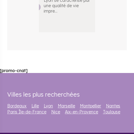
Lyon se caractérise par
une qualité de vie
impre
...
[promo-cnat]
Villes les plus recherchées
Bordeaux
Lille
Lyon
Marseille
Montpellier
Nantes
Paris Île-de-France
Nice
Aix-en-Provence
Toulouse