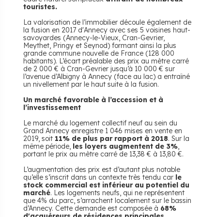
touristes.
La valorisation de l’immobilier découle également de
la fusion en 2017 d'Annecy avec ses 5 voisines haut-
savoyardes (Annecy-le-Vieux, Cran-Gevrier,
Meythet, Pringy et Seynod) formant ainsi la plus
grande commune nouvelle de France (128 000
habitants). L’écart préalable des prix au mètre carré
de 2 000 € à Cran-Gevrier jusqu’à 10 000 € sur
l’avenue d’Albigny à Annecy (face au lac) a entraîné
un nivellement par le haut suite à la fusion.
Un marché favorable à l’accession et à
l’investissement
Le marché du logement collectif neuf au sein du
Grand Annecy enregistre 1 046 mises en vente en
2019, soit
11% de plus par rapport à 2018
. Sur la
même période,
les loyers augmentent de 3%
,
portant le prix au mètre carré de 13,38 € à 13,80 €.
L’augmentation des prix est d’autant plus notable
qu’elle s’inscrit dans un contexte très tendu car
le
stock commercial est inférieur au potentiel du
marché
. Les logements neufs, qui ne représentent
que 4% du parc, s’arrachent localement sur le bassin
d’Annecy. Cette demande est composée à
68%
d'acquéreurs de résidences principales.