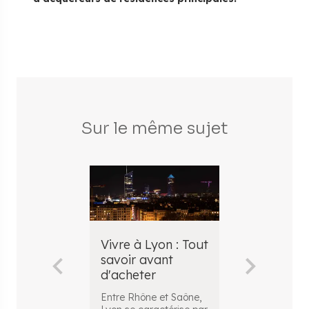
Sur le même sujet
​Vivre à Lyon : Tout
Vivre à Gr
savoir avant
Entre ville, m
d'acheter
campagne, Gr
Alpes Métropo
Entre Rhône et Saône,
rassemble
...