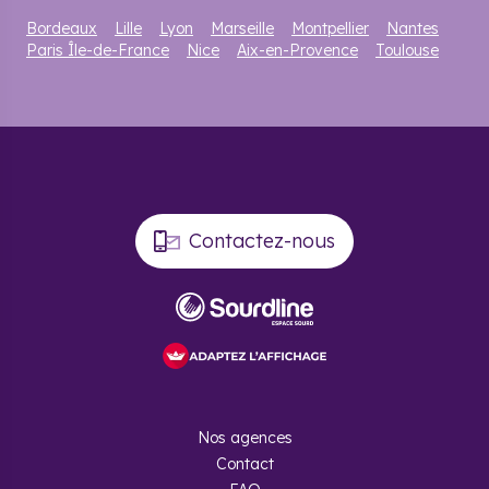
Bordeaux
Lille
Lyon
Marseille
Montpellier
Nantes
Paris Île-de-France
Nice
Aix-en-Provence
Toulouse
Contactez-nous
Nos agences
Contact