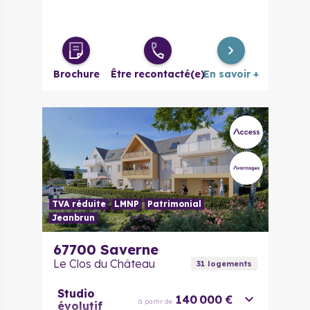
Brochure
Être recontacté(e)
En savoir +
TVA réduite
LMNP
Patrimonial
Jeanbrun
67700
Saverne
Le Clos du Château
31
logement
s
Studio
140 000 €
à partir de
évolutif