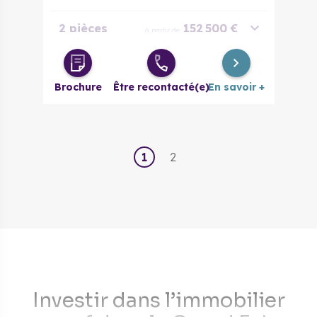
2 pièces
152 500 €
à partir de
3 pièces
199 000 €
à partir de
Brochure
Être recontacté(e)
En savoir +
3 pièces
236 000 €
à partir de
évolutif
4 pièces
270 000 €
à partir de
1
2
4 pièces
285 000 €
à partir de
évolutif
Investir dans l’immobilier