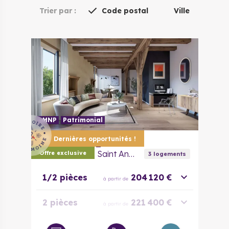
Trier par :
Code postal
Ville
LMNP
Patrimonial
Dernières opportunités !
57000
Metz
Commanderie Saint Antoine
Offre exclusive
3
logement
s
1/2 pièces
204 120 €
à partir de
2 pièces
221 400 €
à partir de
2 pièces