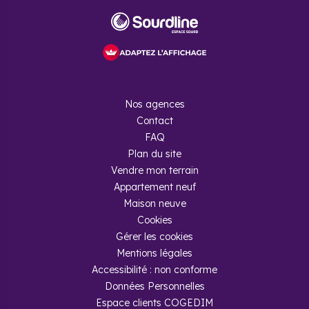
Investir dans l’immobilier pour qu’il devienne ensuite un bien
locatif est une pratique courante prisée par les investisseurs.
La pierre reste un secteur lucratif et particulièrement fiable
qui donne lieu à un complément de revenu régulier et la
constitution d’un patrimoine pour les successeurs. Avec des
prix parmi les plus abordables du territoire national, la région
Grand Est est une option intéressante pour concrétiser son
projet. Un marché dynamique porté par des grandes villes
au cœur de l’Europe et des programmes neufs intéressants
Nos agences
pour de belles opportunités.
Contact
LMNP
FAQ
Plan du site
Le statut de loueur meublé non professionnel est une option
Vendre mon terrain
pour les personnes qui souhaitent investir dans l’immobilier
Appartement neuf
dans le Grand Est. Pour obtenir ce statut, le logement doit
Maison neuve
contenir un certain nombre d’équipements définis par la loi,
permettant de le définir comme meublé. Les revenus locatifs
Cookies
sont considérés comme des bénéfices industriels et
Gérer les cookies
commerciaux et bénéficient alors d’un abattement fiscal
Mentions légales
sous réserve de ne pas dépasser les plafonds de la LMNP.
Accessibilité : non conforme
Le dispositif Censi-Bouvard
Données Personnelles
Espace clients COGEDIM