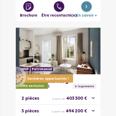
Brochure
Être recontacté(e)
En savoir +
LMNP
Patrimonial
Dernières opportunités !
67000
Strasbourg
Passage de l’Ill
Offre exclusive
6
logement
s
2 pièces
403 300 €
à partir de
3 pièces
494 200 €
à partir de