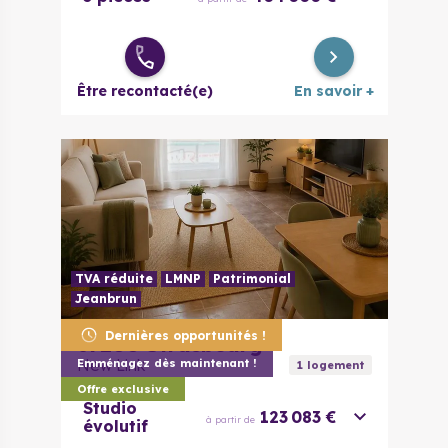
Être recontacté(e)
En savoir +
TVA réduite
LMNP
Patrimonial
Jeanbrun
Dernières opportunités !
67200
Strasbourg
New Link
Emménagez dès maintenant !
1
logement
Offre exclusive
Studio
123 083 €
à partir de
évolutif