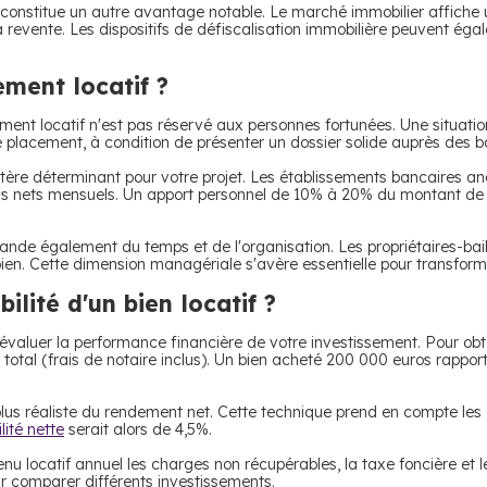
 constitue un autre avantage notable. Le marché immobilier affiche
revente. Les dispositifs de défiscalisation immobilière peuvent égal
ement locatif ?
ment locatif n'est pas réservé aux personnes fortunées. Une situatio
 placement, à condition de présenter un dossier solide auprès des 
itère déterminant pour votre projet. Les établissements bancaires a
us nets mensuels. Un apport personnel de 10% à 20% du montant de 
de également du temps et de l'organisation. Les propriétaires-baille
 bien. Cette dimension managériale s'avère essentielle pour transfor
lité d'un bien locatif ?
valuer la performance financière de votre investissement. Pour obten
t total (frais de notaire inclus). Un bien acheté 200 000 euros rapp
lus réaliste du rendement net. Cette technique prend en compte les 
lité nette
serait alors de 4,5%.
u locatif annuel les charges non récupérables, la taxe foncière et les
our comparer différents investissements.