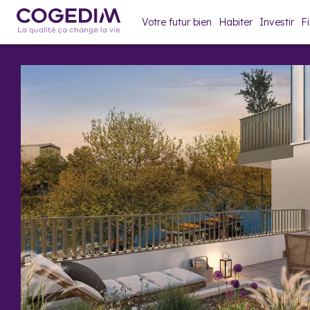
Votre futur bien
Habiter
Investir
F