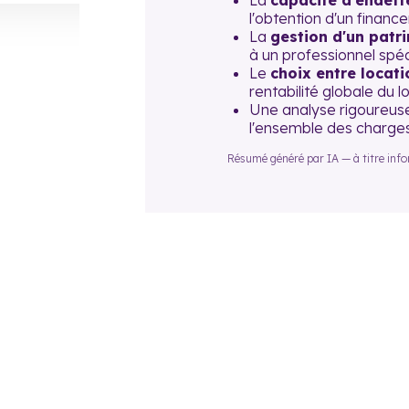
La
capacité d'endet
l'obtention d'un finan
La
gestion d'un patri
à un professionnel spéc
Le
choix entre locat
rentabilité globale du 
Une analyse rigoureuse
l'ensemble des charges 
Résumé généré par IA — à titre inform