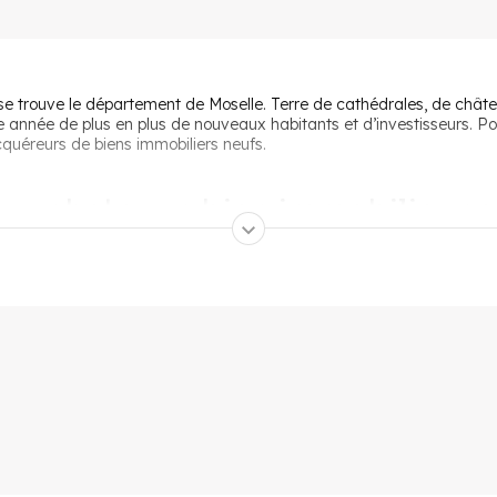
 se trouve le département de Moselle. Terre de cathédrales, de château
 année de plus en plus de nouveaux habitants et d’investisseurs. Pou
cquéreurs de biens immobiliers neufs.
ur acheter un bien immobilier ne
oselle plus facilement grâce à des aides financières mises à la port
 bénéficier d’un montant pouvant couvrir le prix total de l’achat.
ment neuf sont les suivants :
 réservée aux primo-accédant, c'est à dire les particuliers qui n'ont p
n plafond prédéfini. C’est une des aides les plus demandées pour l’
ont le revenu mensuel est moyen ou bas. Il couvre un pourcentage du
yen terme idéal pour assurer sa retraite. Les adhérents aux banques d
mps afin de souscrire à un
programme immobilier en Moselle
. L