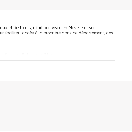
x et de forêts, il fait bon vivre en Moselle et son
r faciliter l’accès à la propriété dans ce département, des
uf en Moselle
ée des futurs acquéreurs. Ces dernières permettent aux
as été propriétaire de leur résidence principale depuis au
achat d’un bien neuf.
 prix d’achat d’une maison ou d’un appartement neuf en
'épargne peuvent en bénéficier à condition d’avoir cotisé
a
TVA réduite
de la région est très intéressante pour investir.