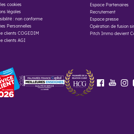
 en forêts ou autour de ses magnifiques châteaux. Sans parler des
les cookies
Espace Partenaires
ons légales
Recrutement
ibilité : non conforme
Espace presse
es Personnelles
Opération de fusion si
e clients COGEDIM
Pitch Immo devient 
e clients AGI
 questions
ur un investissement locatif en Moselle ?
es surfaces qui offrent des taux de rentabilités plus intéressants. De
pe de biens est importante.
Youtube
Facebook
In
ité pratiquer en Moselle ?
on sont parfaites pour des randonnées.