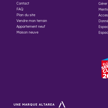
pas sur leur faim avec de nombreux sentiers de randonnées
Contact
Gérer 
FAQ
Menti
Plan du site
Access
Vendre mon terrain
Donné
Appartement neuf
Espac
Maison neuve
Espac
Foire aux
Quel bien po
Misez sur les petit
locative pour ce ty
Quelle activ
Les forêts de la régi
UNE MARQUE ALTAREA