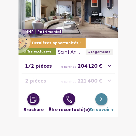
LMNP
Patrimonial
Dernières opportunités !
57000
Metz
Commanderie Saint Antoine
Offre exclusive
3
logement
s
1/2 pièces
204 120 €
à partir de
2 pièces
221 400 €
à partir de
2 pièces
214 920 €
à partir de
évolutif
Brochure
Être recontacté(e)
En savoir +