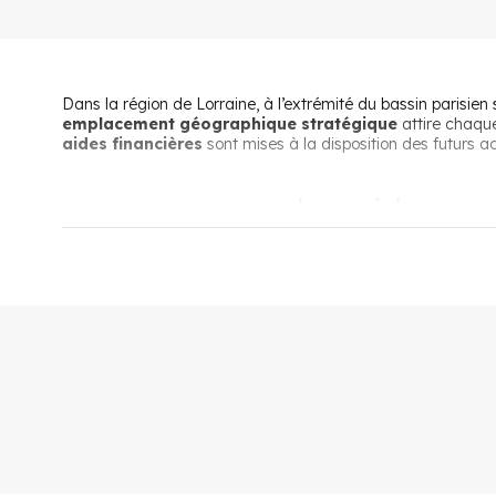
Dans la région de Lorraine, à l’extrémité du bassin parisien
emplacement géographique stratégique
attire chaque
aides financières
sont mises à la disposition des futurs a
Les aides po
Il est tout à fait envisageable d’acheter un bien neuf en M
demandeurs qui répondent à certains critères d’éligibilité de
Les principaux emprunts pour devenir propriétaire d’un loge
Le
prêt à taux zéro :
il s’agit d’une aide financière
moins 2 ans. Leurs revenus ne doivent pas dépasser u
L’aide sociale : ce prêt est attribué aux salariés d
Moselle.
Le prêt épargne : il s’agit d’un investissement à mo
pendant plus de 4 ans.
Il est possible de bénéficier de plusieurs aides en même te