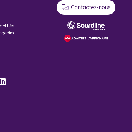
Vosges
proches et de ses stations de ski.
Contactez-nous
mplifiée
Cogedim
 plus la demande
stagram
LinkedIn