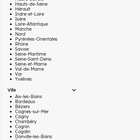
Hauts-de-Seine
Hérault
Indre-et-Loire
Isère
Loire-Atlantique
Manche
Nord
Pyrénées-Orientales
Rhône
Savoie
Seine-Maritime
Seine-Saint-Denis
Seine-et-Marne
Val-de-Marne
Var
Yvelines
Ville
Aix-les-Bains
Bordeaux
Béziers
Cagnes-sur-Mer
Cagny
Chambéry
Cognin
Cogolin
Donville-les-Bains