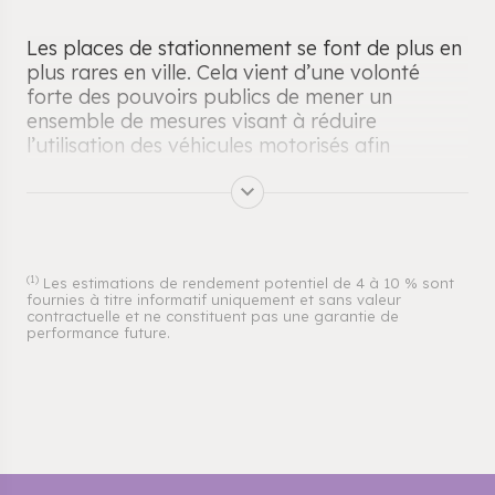
Les places de stationnement se font de plus en
plus rares en ville. Cela vient d’une volonté
forte des pouvoirs publics de mener un
ensemble de mesures visant à réduire
l’utilisation des véhicules motorisés afin
d’atteindre les objectifs écologiques et
environnementaux. Cela engendre donc une
baisse de l’offre de stationnement, et par
conséquent une augmentation des prix. Il peut
donc s’avérer particulièrement intéressant
(1)
Les estimations de rendement potentiel de 4 à 10 % sont
d’investir dans un parking lorsque celui-ci est
fournies à titre informatif uniquement et sans valeur
bien placé. Pour un usage personnel ou pour
contractuelle et ne constituent pas une garantie de
performance future.
réaliser un investissement locatif, ou encore
simplement pour renforcer votre patrimoine,
Cogedim vous propose une sélection de
parkings idéalement situés.