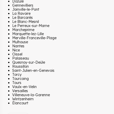
Dozulé
Gennevilliers
Joinville-le-Pont
La Ravoire
Le Barcarès
Le Blanc-Mesnil
Le Perreux-sur-Marne
Marcheprime
Marquette-lez-Lille
Merville-Franceville-Plage
Mulhouse
Nantes
Nice
Oissel
Palaiseau
Quesnoy-sur-Deûle
Roussillon
Saint-Julien-en-Genevois
Torcy
Tourcoing
Tours
Vaulx-en-Velin
Versailles
Villeneuve-la-Garenne
Wintzenheim
Élancourt