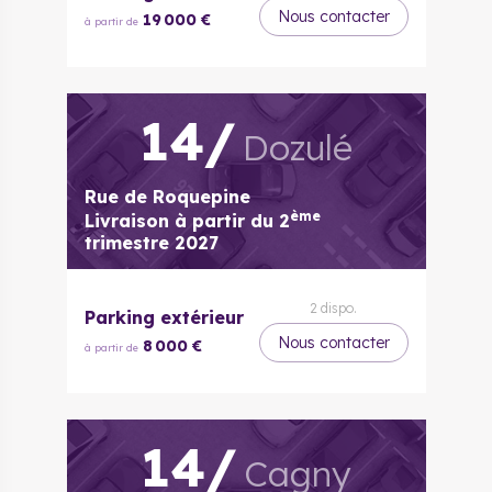
Nous contacter
19 000 €
à partir de
14
/
Dozulé
Rue de Roquepine
ème
Livraison à partir du
2
trimestre 2027
2
dispo.
Parking extérieur
Nous contacter
8 000 €
à partir de
14
/
Cagny