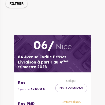
FILTRER
06
/
Nice
84 Avenue Cyrille Besset
ème
Livraison à partir du
4
trimestre 2028
5
dispo.
Box
Nous contacter
32 000 €
à partir de
Dernière dispo.
Box PMR