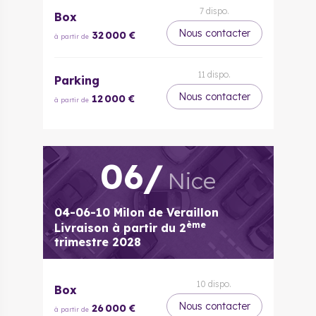
7
dispo.
Box
Nous contacter
32 000 €
à partir de
11
dispo.
Parking
Nous contacter
12 000 €
à partir de
06
/
Nice
04-06-10 Milon de Veraillon
ème
Livraison à partir du
2
trimestre 2028
10
dispo.
Box
Nous contacter
26 000 €
à partir de