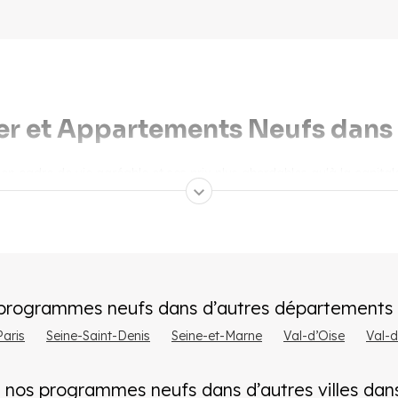
er et Appartements Neufs dans 
son cadre de vie agréable et ses prix plus abordables qu'à la capita
xpress. COGEDIM propose plusieurs programmes immobiliers neufs dan
eter un bien immobilier neuf da
 programmes neufs dans d’autres départements
re de vie calme tout en restant proche de Paris. Le département es
 la future ligne 18 du projet du Grand Paris Express.
Paris
Seine-Saint-Denis
Seine-et-Marne
Val-d’Oise
Val-
eurs
(la zone de Courtaboeuf et le plateau de Saclay), de grands gr
 nos programmes neufs dans d’autres villes
dans
lay, Polytechnique...). Ce dynamisme alimente la demande en logeme