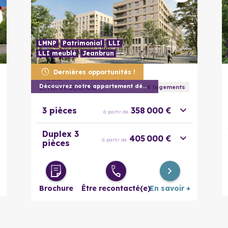
LMNP
Patrimonial
LLI
LLI meublé
Jeanbrun
En savoir plus
Dernières opportunités !
91120
Palaiseau
Effervescence
Découvrez notre appartement décoré
4
logement
s
3 pièces
358 000 €
à partir de
Duplex 3
405 000 €
à partir de
pièces
Brochure
Être recontacté(e)
En savoir +