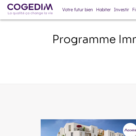
Votre futur bien
Habiter
Investir
F
Programme Imm