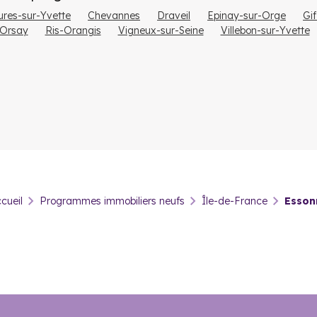
ures-sur-Yvette
Chevannes
Draveil
Epinay-sur-Orge
Gi
Orsay
Ris-Orangis
Vigneux-sur-Seine
Villebon-sur-Yvette
s un programme immobilier neuf 
 autour des pôles économiques et universitaires, mais aussi dans les 
ommunes comme Évry-Courcouronnes, Palaiseau, Étampes ou Saclay, où
es directement concernées par le Grand Paris Express offrent un
po
 marché immobilier dans l'Esso
cueil
Programmes immobiliers neufs
Île-de-France
Esson
ppartements
et
38 % de locataires
. Environ 3,7 % de l'ensemble 
s principales villes d'Essonne :
% sur 5 ans