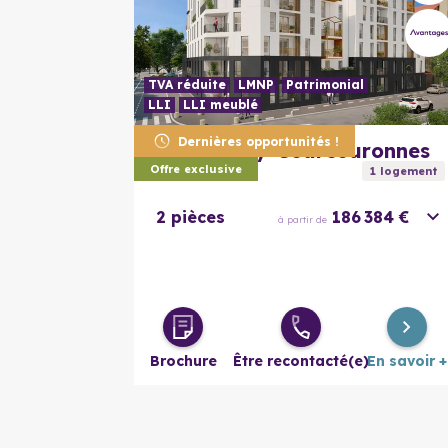
TVA réduite
LMNP
Patrimonial
LLI
LLI meublé
Dernières opportunités !
91000
Évry-Courcouronnes
Design
Offre exclusive
1
logement
2 pièces
186 384 €
à partir de
Brochure
Être recontacté(e)
En savoir +