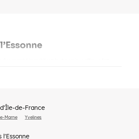
l’Essonne
le. Son marché immobilier très dynamique offre un fort
s l’Essonne pour tous les profils d'acheteurs et
ns l'Essonne ?
d'
Île-de-France
t
très bien desservi
: RER B, C et D, autoroutes A6 et A10,
de-Marne
Yvelines
oupes (Safran/SNECMA, Airbus, Danone, Sanofi, etc.), et
 l'
Essonne
nts neufs dans l'Essonne, tant en résidence principale