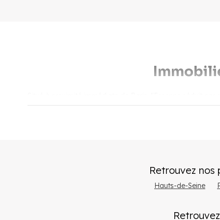
Immobili
Situé à proximité immédiate de Paris, l'Essonne séduit par 
potentiel de valorisation grâce au projet du Grand Paris E
d'investisseurs.
​Pourquoi ach
Retrouvez nos
L'Essonne est un
département verdoyant
offrant un cad
bus, proximité de l’aéroport d’Orly et plusieurs dessertes de
Hauts-de-Seine
Le département accueille
deux pôles économiques maj
Retrouvez
des
centres étudiants importants
(Université Paris-Sac