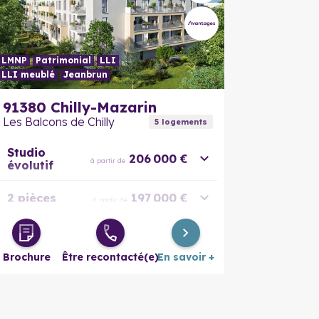
LMNP
Patrimonial
LLI
LLI meublé
Jeanbrun
En savoir plus
En savoir
91380
Chilly-Mazarin
Les Balcons de Chilly
5
logement
s
Studio
206 000 €
à partir de
évolutif
2 pièces
197 000 €
à partir de
3 pièces
280 000 €
à partir de
Brochure
Être recontacté(e)
En savoir +