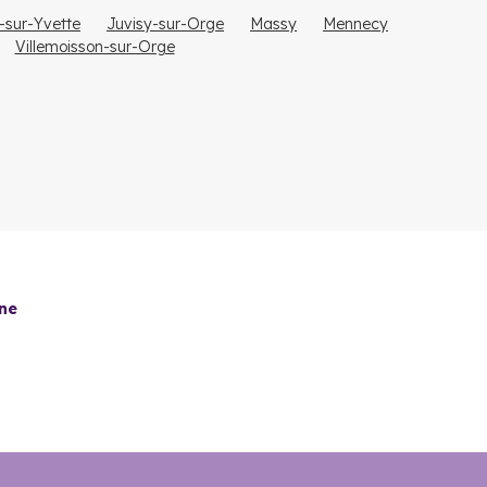
f-sur-Yvette
Juvisy-sur-Orge
Massy
Mennecy
Villemoisson-sur-Orge
dans l'Essonne
villes bien connectées au réseau RER. L'investissement
 le rendement locatif brut peut atteindre 6 %.
tentiel considérable de valorisation de l'immobilier
nne
ne
des logements sont actuellement sur le marché.