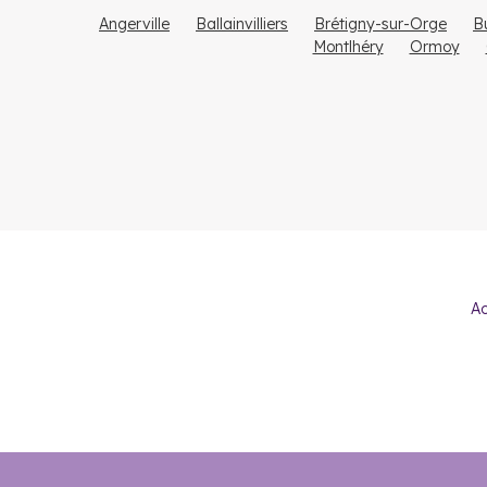
qu'en locatif.
Angerville
Ballainvilliers
Brétigny-sur-Orge
B
Montlhéry
Ormoy
​Investir dan
L'Essonne connait une
forte demande locative
, surtout
locatif est particulièrement intéressant dans certaines c
Par ailleurs, certaines communes en développement et cell
neuf
.
Le
Ac
Le marché immobilier dans l'Essonne comprend
51 % d’a
Voici l'
évolution sur 5 ans des prix au m²
dans le neuf de
Évry-Courcouronnes : 3 080 à 3 770 €/m² avec +28 
Massy : 4 090 à 5 000 €/m² avec +2 % sur 5 ans