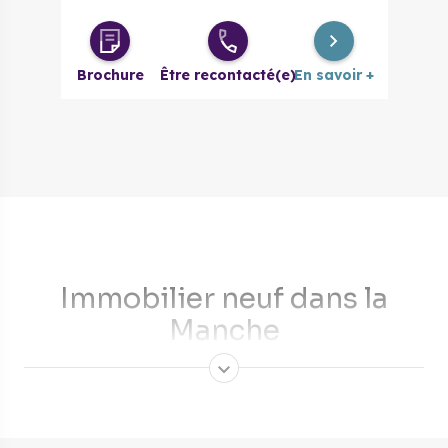
2 pièces
190 000 €
à partir de
Brochure
Être recontacté(e)
En savoir +
2 pièces
222 000 €
à partir de
évolutif
3 pièces
198 000 €
à partir de
4 pièces
247 000 €
à partir de
Immobilier neuf dans la
Manche
Situé en Basse-Normandie et entouré de la mer, le
département de la Manche est aussi appelé la presqu’île du
Cotentin. C’est un territoire qui offre une qualité de vie
unique et dans lequel le marché de l’immobilier se montre de