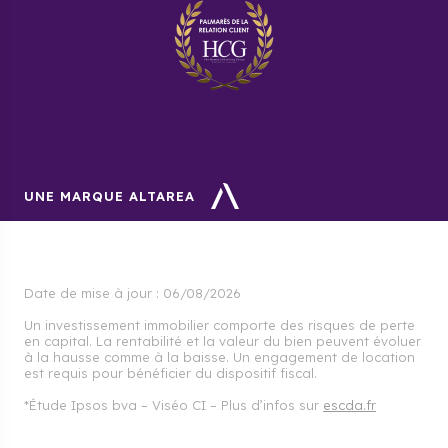
immobiliers dans la Manche ?
Nous vous conseillons d’investir dans la ville de
Cherbourg en Cotentin, car c’est le secteur le plus
prisé.
UNE MARQUE ALTAREA
Date de mise à jour :
06/08/2026
Un investissement immobilier comporte des risques de perte
en capital. La rentabilité et la valeur du bien peuvent évoluer
à la hausse comme à la baisse. Un engagement de location
est requis pour bénéficier du dispositif fiscal.
*Étude Ipsos bva – Viséo CI – Plus d’infos sur
escda.fr