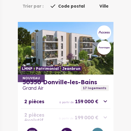
Trier par :
Code postal
Ville
LMNP
Patrimonial
Jeanbrun
NOUVEAU
50350
Donville-les-Bains
Grand Air
17
logement
s
2 pièces
159 000 €
à partir de
2 pièces
199 000 €
à partir de
évolutif