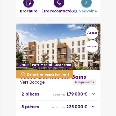
3 pièces
215 000 €
à partir de
Brochure
Être recontacté(e)
En savoir +
3 pièces
230 000 €
à partir de
évolutif
LMNP
Patrimonial
Jeanbrun
Dernières opportunités !
50350
Donville-les-Bains
Vert Bocage
6
logement
s
2 pièces
179 000 €
à partir de
3 pièces
225 000 €
à partir de