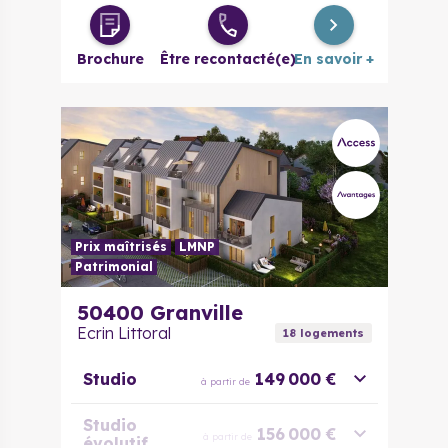
Brochure
Être recontacté(e)
En savoir +
Prix maîtrisés
LMNP
Patrimonial
50400
Granville
Ecrin Littoral
18
logement
s
Studio
149 000 €
à partir de
Studio
156 000 €
à partir de
évolutif