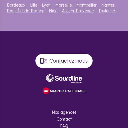
Bordeaux
Lille
Lyon
Marseille
Montpellier
Nantes
Paris Île-de-France
Nice
Aix-en-Provence
Toulouse
Contactez-nous
Nos agences
Contact
FAQ