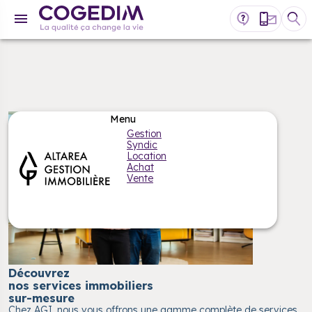
Gestion
Syndic
Location
Achat
Vente
MON ESPACE CLIENT
Découvrez
nos services immobiliers
sur-mesure
Chez AGI, nous vous offrons une gamme complète de services