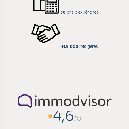
30
ans d’expérience
+18 000
lots gérés
4,6
/5