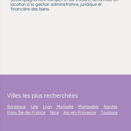
location à la gestion administrative, juridique et
financière des biens.
Villes les plus recherchées
Bordeaux
Lille
Lyon
Marseille
Montpellier
Nantes
Paris Île-de-France
Nice
Aix-en-Provence
Toulouse