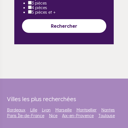
3 pièces
4 pièces
5 pièces et +
Rechercher
Villes les plus recherchées
Bordeaux
Lille
Lyon
Marseille
Montpellier
Nantes
Paris Île-de-France
Nice
Aix-en-Provence
Toulouse