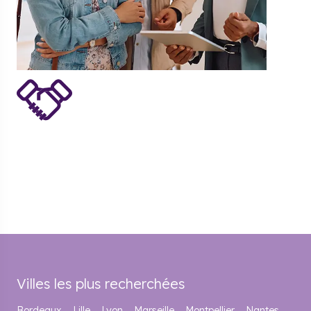
Villes les plus recherchées
Bordeaux
Lille
Lyon
Marseille
Montpellier
Nantes