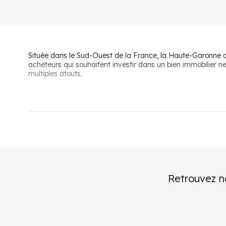
Située dans le Sud-Ouest de la France, la Haute-Garonne
acheteurs qui souhaitent investir dans un bien immobilier 
multiples atouts.
Les aides pour a
Acheter un bien neuf en Haute-Garonne en étant primo-accé
par l’État. Le PTZ permet de financer votre logement neu
Une autre option est de profiter du programme d
’
Accession
Retrouvez n
à ce dispositif, des appartements neufs en Haute-Garonne 
2
€/m
. Les conditions d’éligibilité sont identiques à celles du
Le
« Pass Accession Toulousain »
proposé par la mairie d
immobilier neuf en Haute-Garonne en bénéficiant d’une
TVA