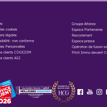
 d’opportunités. En particulier, la ville de Toulouse où plus de la 
i des actifs, puisque c’est un véritable
bassin pour l’emploi
. Pour
ne option. Avec un fort niveau d’ensoleillement, Toulouse, comme le
es
Groupe Altarea
les cookies
Espace Partenaires
ons légales
Recrutement
ibilité : non conforme
Espace presse
es Personnelles
Opération de fusion si
 questions
e clients COGEDIM
Pitch Immo devient 
e clients AGI
es quartiers concernés par le dispositif de
?
rs de Bagatelle, La Faourette, Papus, Tabar, Bordelongue, Bellefonta
Youtube
Facebook
In
-il de programmes immobiliers neufs en H