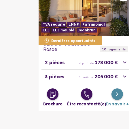
TVA réduite
LMNP
Patrimonial
LLI
LLI meublé
Jeanbrun
Dernières opportunités !
31000
Toulouse
Rosae
10
logement
s
2 pièces
178 000 €
à partir de
3 pièces
205 000 €
à partir de
Brochure
Être recontacté(e)
En savoir +