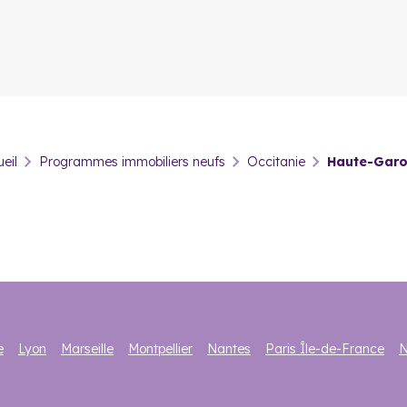
t la rénovation de certains quartiers.
f en Haute-Garonne pour faire 
r un usage à titre personnel, d’autres acquéreurs font le choix de 
ment afin de le proposer ensuite à la location. Plusieurs dispositifs 
n Haute-Garonne
eil
Programmes immobiliers neufs
Occitanie
Haute-Gar
ents meublés sont très demandés. Investir dans un bien immobilier, l
specter certaines conditions de revenus et de plafonds. Le statut d
le
dispositif Censi-Bouvard
peuvent s’appliquer. Ils dépendent de 
e
Lyon
Marseille
Montpellier
Nantes
Paris Île-de-France
N
cheter un logement neuf en Ha