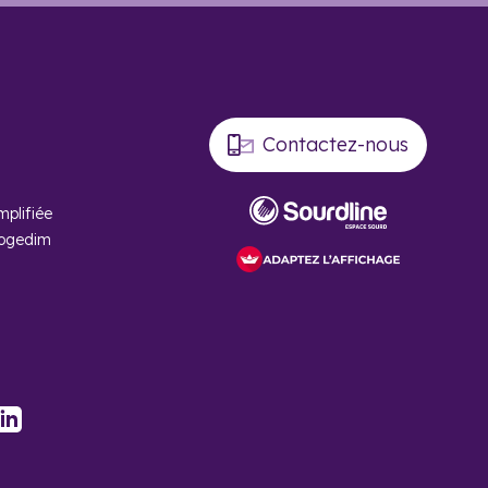
moitié des ménages du centre sont locataires et où le nombre
 les familles, investir dans une maison neuve en Haute-
 reste de la Haute-Garonne, offre un cadre de vie agréable
Contactez-nous
mplifiée
Cogedim
 TVA à 5,5 %
ine, Empalot et
stagram
LinkedIn
aute-