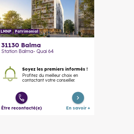
LMNP
Patrimonial
En savoir plus
En savoir
31130
Balma
Station Balma- Quai 64
Soyez les premiers informés !
Profitez du meilleur choix en
contactant votre conseiller.
Être recontacté(e)
En savoir +