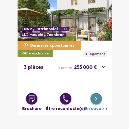
LMNP
Patrimonial
LLI
LLI meublé
Jeanbrun
Dernières opportunités !
31170
Tournefeuille
Ecrin Boisé
Offre exclusive
1
logement
3 pièces
253 000 €
à partir de
Brochure
Être recontacté(e)
En savoir +