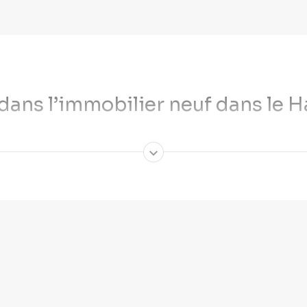
r dans l’immobilier neuf dans le 
 et la Suisse. La préfecture est située à Colmar, mais la ville qui 
hin séduit les investisseurs dans l’immobilier grâce par ses prix attr
u sein de résidences de standing.
ilier neuf dans le Haut-Rhin
ire pour la première fois. En effet, les
prix y sont plus abordabl
n neuve dans le Haut-Rhin. D’un point de vue local, il existe un
fon