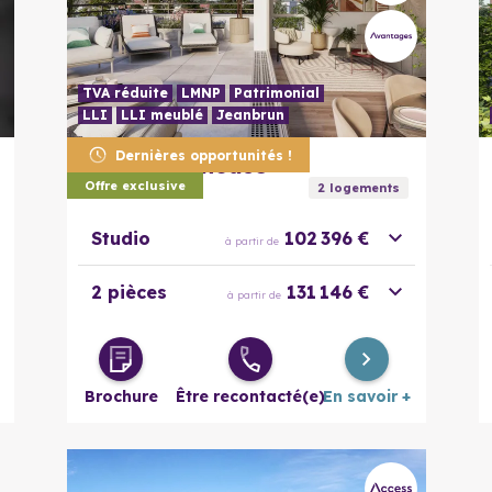
TVA réduite
LMNP
Patrimonial
LLI
LLI meublé
Jeanbrun
En savoir plus
Dernières opportunités !
68100
Mulhouse
Florissens
Offre exclusive
2
logement
s
Studio
102 396 €
à partir de
2 pièces
131 146 €
à partir de
Brochure
Être recontacté(e)
En savoir +