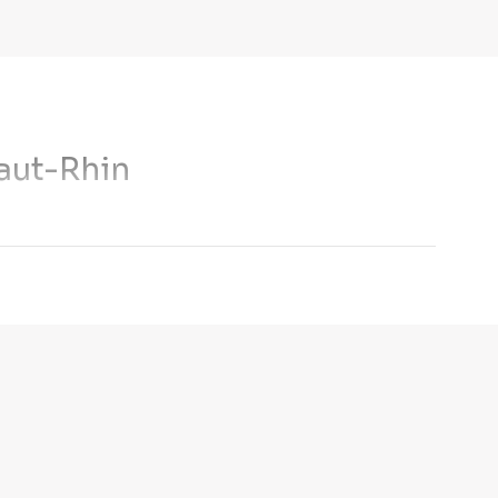
Haut-Rhin
domine sur le plan économique reste Mulhouse. Le
actifs. Mulhouse et Colmar sont d'ailleurs deux villes dans
es
que dans d’autres territoires de France, ce qui permet de
ds de solidarité pour le logement
qui peut accorder