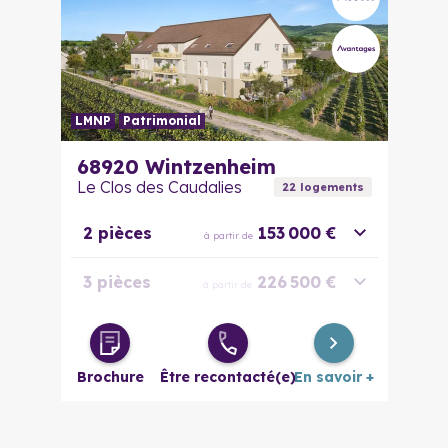
LMNP
Patrimonial
68920
Wintzenheim
Le Clos des Caudalies
22
logement
s
2 pièces
153 000 €
à partir de
3 pièces
226 500 €
à partir de
3 pièces
238 000 €
à partir de
évolutif
Brochure
Être recontacté(e)
En savoir +