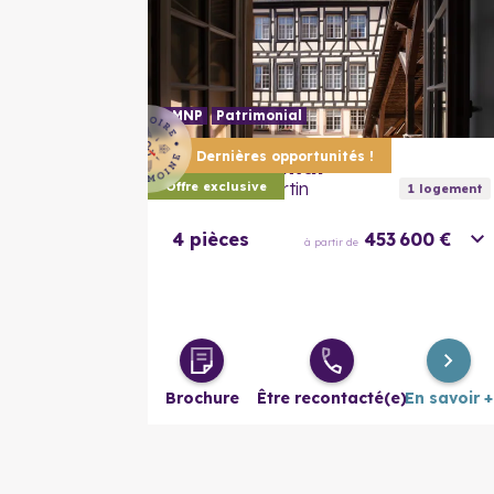
LMNP
Patrimonial
Dernières opportunités !
68000
Colmar
Cour Saint Martin
Offre exclusive
1
logement
4 pièces
453 600 €
à partir de
Brochure
Être recontacté(e)
En savoir +