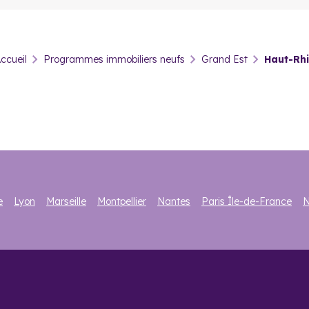
cultés particulières pour réaliser leurs projets. Un certain nombre d
ccueil
Programmes immobiliers neufs
Grand Est
Haut-Rh
liées à la localisation de l’achat. C’est par exemple le cas du
Prêt à
stination des salariés et des retraités, si leurs entreprises ont cotis
m² plafonné et de TVA réduite à 5,5 %.
ut-Rhin pour faire un investissement locat
tion est une pratique courante en Franc. C’est une manière fiable et 
e
Lyon
Marseille
Montpellier
Nantes
Paris Île-de-France
N
d’une bonne rentabilité. Mais la tendance à la hausse sur tout le terr
 la mise en location.
enu pour la location d'un bien en meublé. Pour cela, il est nécessai