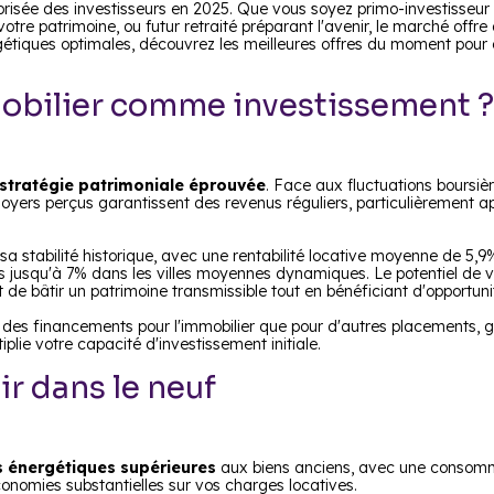
prisée des investisseurs en 2025. Que vous soyez primo-investisseur 
votre patrimoine, ou futur retraité préparant l'avenir, le marché offr
étiques optimales, découvrez les meilleures offres du moment pour co
mobilier comme investissement ?
stratégie patrimoniale éprouvée
. Face aux fluctuations boursiè
s loyers perçus garantissent des revenus réguliers, particulièrement a
sa stabilité historique, avec une rentabilité locative moyenne de 5,
is jusqu'à 7% dans les villes moyennes dynamiques. Le potentiel de v
de bâtir un patrimoine transmissible tout en bénéficiant d'opportunit
 des financements pour l'immobilier que pour d'autres placements, gr
iplie votre capacité d'investissement initiale.
ir dans le neuf
 énergétiques supérieures
aux biens anciens, avec une consom
nomies substantielles sur vos charges locatives.