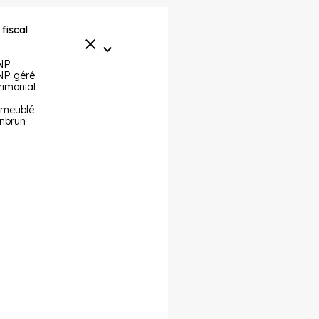
 fiscal
NP
P géré
rimonial
 meublé
nbrun