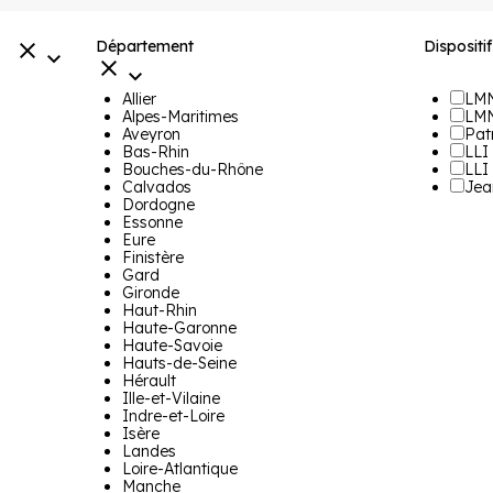
Département
Dispositif
Allier
LM
Alpes-Maritimes
LMN
Aveyron
Pat
Bas-Rhin
LLI
Bouches-du-Rhône
LLI
Calvados
Jea
Dordogne
Essonne
Eure
Finistère
Gard
Gironde
Haut-Rhin
Haute-Garonne
Haute-Savoie
Hauts-de-Seine
Hérault
Ille-et-Vilaine
Indre-et-Loire
Isère
Landes
Loire-Atlantique
Manche