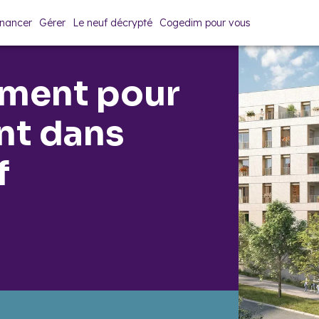
inancer
Gérer
Le neuf décrypté
Cogedim pour vous
oment pour
nt dans
f