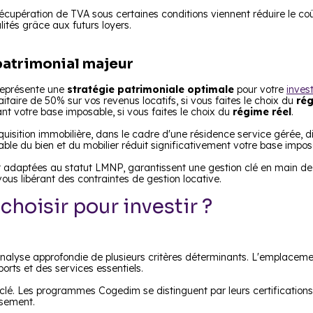
 récupération de TVA sous certaines conditions viennent réduire le co
ités grâce aux futurs loyers.
patrimonial majeur
représente une
stratégie patrimoniale optimale
pour votre
inves
taire de 50% sur vos revenus locatifs, si vous faites le choix du
ré
nt votre base imposable, si vous faites le choix du
régime réel
.
quisition immobilière,
dans le cadre d'une résidence service gérée,
di
table du bien et du mobilier réduit significativement votre base impo
adaptées au statut LMNP, garantissent une gestion clé en main de v
ous libérant des contraintes de gestion locative.
hoisir pour investir ?
nalyse approfondie de plusieurs critères déterminants. L'emplaceme
rts et des services essentiels.
 clé. Les programmes Cogedim se distinguent par leurs certification
ssement.