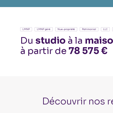
LMNP
LMNP géré
Nue-propriété
Patrimonial
LLI
Du
studio
à la
maiso
à partir de
78 575 €
Découvrir nos r