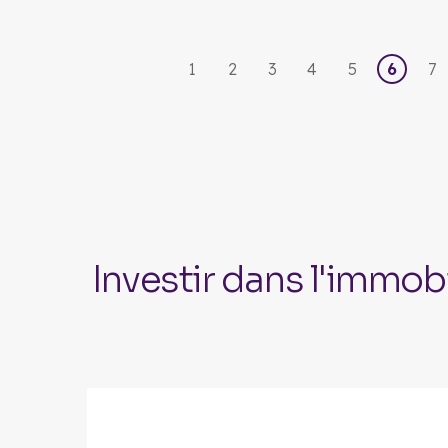
1
2
3
4
5
6
7
Investir dans l'immobi