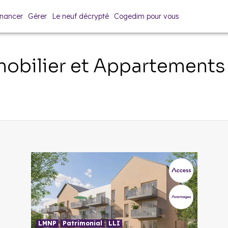
inancer
Gérer
Le neuf décrypté
Cogedim pour vous
obilier et Appartements
LMNP
Patrimonial
LLI