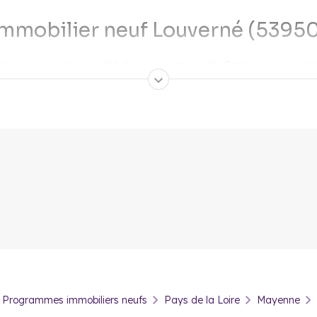
mmobilier neuf Louverné (5395
de vie serein et sa qualité de vie exceptionnelle. Cette commune d
 privilégiée pour vivre et investir. Familles et investisseurs y trouv
e disponible dès maintenant.
cheter un bien immobilier neuf à
rvie par le TER, Louverné offre une connexion rapide vers Laval e
res accueillent près de 600 enfants au cœur du centre-ville. Les pr
ttant un taux d'emploi en hausse. Les résidences neuves séduisent par
 vie serein.
dans le neuf à Louverné : quels a
perspectives pour les investisseurs immobiliers grâce à des avantag
Programmes immobiliers neufs
Pays de la Loire
Mayenne