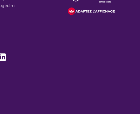
Cogedim
e, ou le LLI offrant de meilleures conditions financières
à Louverné ?
stagram
LinkedIn
es solutions adaptées à chaque besoin.