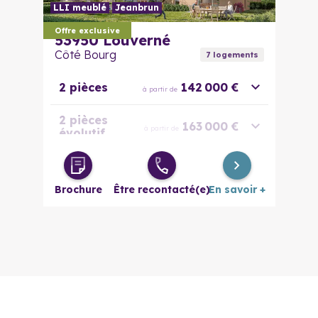
LLI meublé
Jeanbrun
Offre exclusive
53950
Louverné
Côté Bourg
7
logement
s
2 pièces
142 000 €
à partir de
2 pièces
163 000 €
à partir de
évolutif
3 pièces
173 000 €
à partir de
Brochure
Être recontacté(e)
En savoir +