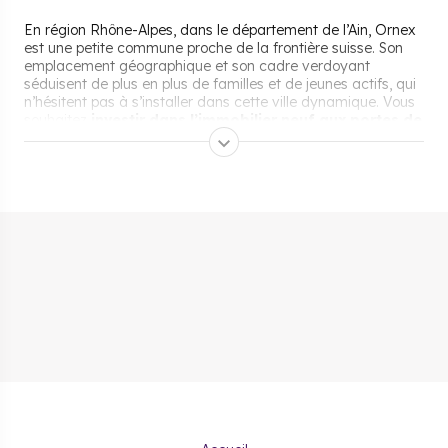
En région Rhône-Alpes, dans le département de l’Ain, Ornex
est une petite commune proche de la frontière suisse. Son
emplacement géographique et son cadre verdoyant
séduisent de plus en plus de familles et de jeunes actifs, qui
n’hésitent pas à s’installer dans cette ville dynamique. Vous
souhaitez
investir dans l’immobilier neuf aux portes de
la Suisse
? Découvrez sans plus attendre le portrait
complet d’Ornex avec ses atouts et son marché immobilier.
Pourquoi s’installer et vivre
à Ornex ?
Premier avantage et non des moindres, la situation
géographique de la ville d’Ornex. Au cœur de l’Ain, la
charmante ville se trouve à une quinzaine de minutes en
voiture de la deuxième plus grande ville suisse, Genève. Elle
est également située à
10 minutes de l’aéroport
Genève-Cointrin
. Un véritable atout pour les
travailleurs
frontaliers
qui cherchent à se loger dans une commune
proche de la frontière, tout en profitant du calme, de la
tranquillité et de la simplicité d’Ornex.