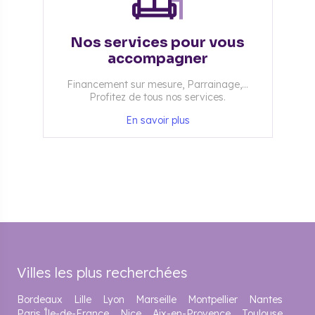
Nos services pour vous
accompagner
Financement sur mesure, Parrainage,...
Profitez de tous nos services.
En savoir plus
Villes les plus recherchées
Bordeaux
Lille
Lyon
Marseille
Montpellier
Nantes
Paris Île-de-France
Nice
Aix-en-Provence
Toulouse