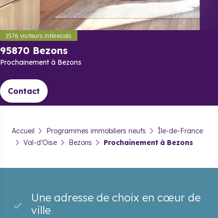
1576
visiteurs intéressés
95870 Bezons
Prochainement à Bezons
Contact
95870 Bezons
Accueil
Programmes immobiliers neufs
Île-de-France
Prochainement à Bezons
Val-d’Oise
Bezons
Prochainement à Bezons
Contact
Une adresse de choix en cœur de
ville