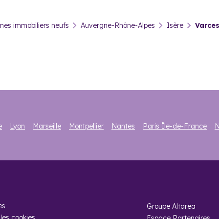
dans l’immobilier neuf à Varces-A
es immobiliers neufs
Auvergne-Rhône-Alpes
Isère
Varces
-Allières-et-Risset offre un cadre de vie idéal proche de Grenoble 
a métropole grenobloise
.
ve forte, la ville est désormais
éligible au dispositif de défiscal
 neuf à fort potentiel tout en réduisant leur assiette fiscale.
llières-et-Risset
68 logements, dont la grande majorité sont des résidences principal
 32,9 %. Ces derniers payent d’ailleurs un loyer mensuel moyen au m2
 5 pièces et plus.
e
Lyon
Marseille
Montpellier
Nantes
Paris Île-de-France
N
s-et-Risset au 1er mars 2022, le prix moyen au mètre carré pour une 
es
Groupe Altarea
les cookies
Espace Partenaires