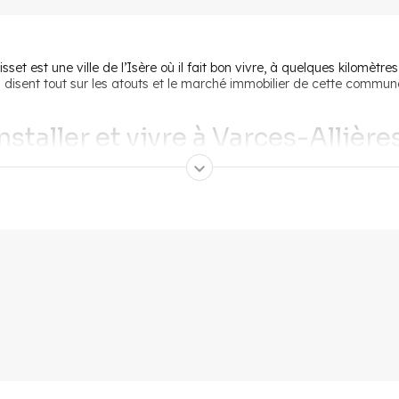
t est une ville de l’Isère où il fait bon vivre, à quelques kilomètre
isent tout sur les atouts et le marché immobilier de cette commun
nstaller et vivre à Varces-Allière
t qu’elle présente de nombreux atouts. À commencer par son emplace
qu’offre la grande ville, tout en restant en retrait de son efferves
es supérieures à Grenoble
. D’autant plus que la ville est desservie
 les familles ou les retraités ont à leur disposition tout ce dont ils ont
ur les enfants en bas âge, 6 établissements scolaires, un marché a
logues, etc.).
pectacle
qui propose un programme varié (humour, danse, théâtre…), 
au de St Ange
, de marcher sur les nombreux sentiers de montagne
e la ville (courts de tennis, salle de judo, de danse ou de yoga). La 