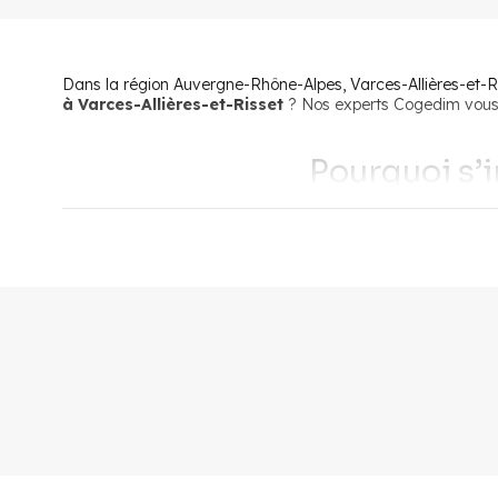
Dans la région Auvergne-Rhône-Alpes, Varces-Allières-et-Risse
à Varces-Allières-et-Risset
? Nos experts Cogedim vous d
Pourquoi s’i
Si la ville accueille chaque année plus d’habitants, c’es
Cela permet aux résidents de profiter de tous les avantages 
et-Risset tout en travaillant ou en suivant ses étud
En s’installant à Varces-Allières-et-Risset, les jeunes actifs,
commerces variés et chaleureux, des structures de garde po
santé (médecins, infirmiers, sages-femmes, opticien, psycho
Les amoureux de culture pourront profiter de la
salle de s
sportifs quant à eux seront ravis de pédaler jusqu’au
plate
de pratiquer leur activité favorite dans l’un des gymnases d
Vercors
.