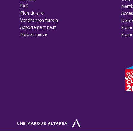
Foire aux
FAQ
Menti
Plan du site
Access
Combien d’h
Vendre mon terrain
Donné
?
Appartement neuf
Espac
Maison neuve
Espac
Selon le dernier r
Pourquoi ac
avec Coged
Reconnu dans le sec
satisfaire votre d
UNE MARQUE ALTAREA