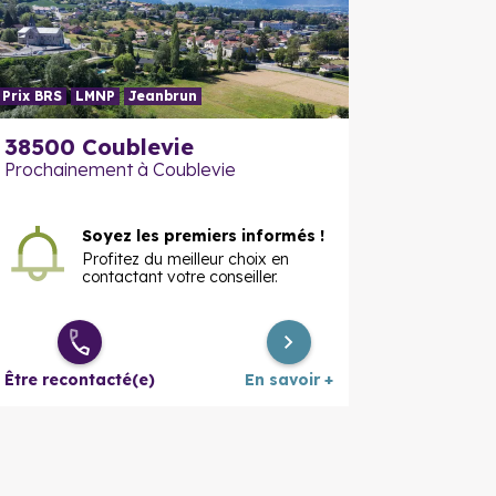
Prix BRS
LMNP
Jeanbrun
En savoir plus
En savoir
38500 Coublevie
Prochainement à Coublevie
Soyez les premiers informés !
Profitez du meilleur choix en
contactant votre conseiller.
Être recontacté(e)
En savoir +