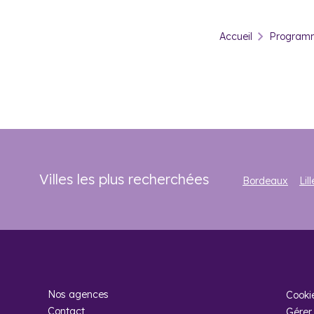
Pourquoi investir 
Accueil
Programm
Ville verdoyante chargée d’histoire et animée
, Varces
plus intéressantes pour
investir dans le neuf près de l
Avec un marché de l’immobilier tendu et une demande locati
investisseurs, qui peuvent ainsi devenir propriétaire d’un bien
Le marché de l’immobilier à Varces-A
Le parc immobilier de Varces-Allières-et-Risset compte 2 7
leurs résidences et la part de ménages locataires s’élève à
des logements de grande surface, avec près de 70 % de 4 à
Villes les plus recherchées
Bordeaux
Lill
En ce qui concerne le coût de l’immobilier à Varces-Allière
s’élevait à 3 292 €.
Nos agences
Cooki
Contact
Gérer 