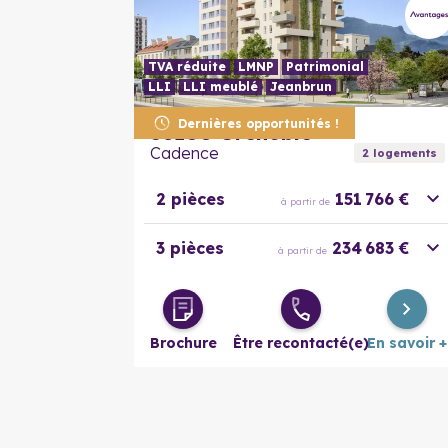
TVA réduite
LMNP
Patrimonial
LLI
LLI meublé
Jeanbrun
Dernières opportunités !
38100
Grenoble
Cadence
2
logement
s
2 pièces
151 766 €
à partir de
3 pièces
234 683 €
à partir de
Brochure
Être recontacté(e)
En savoir +