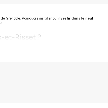
s de Grenoble. Pourquoi s’installer ou
investir dans le neuf
e.
s-et-Risset ?
ment géographique à moins de
15 kilomètres de Grenoble
.
cence. Il est donc envisageable de
vivre à Varces-Allières-
 par plusieurs lignes de bus en direction de la métropole.
 besoin pour vivre et s’épanouir au quotidien : des
nimé et très attendu des habitants, des professionnels de
d’un centre socio-culturel et d’une bibliothèque. Les
, de se rendre au boulodrome ou au skate parc ou encore
ville est également
proche des stations de ski du