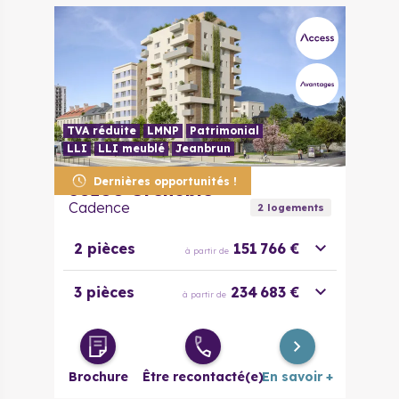
TVA réduite
LMNP
Patrimonial
LLI
LLI meublé
Jeanbrun
Dernières opportunités !
38100
Grenoble
Cadence
2
logement
s
2 pièces
151 766 €
à partir de
3 pièces
234 683 €
à partir de
Brochure
Être recontacté(e)
En savoir +