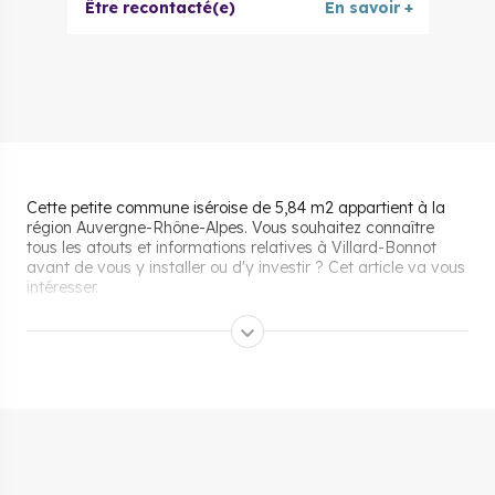
Être recontacté(e)
En savoir +
Cette petite commune iséroise de 5,84 m2 appartient à la
région Auvergne-Rhône-Alpes. Vous souhaitez connaître
tous les atouts et informations relatives à Villard-Bonnot
avant de vous y installer ou d'y investir ? Cet article va vous
intéresser.
Pourquoi s’installer et vivre
à Villard-Bonnot ?
Transports et accessibilité de
Villard-Bonnot