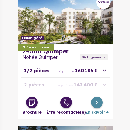
LMNP géré
Offre exclusive
29000
Quimper
Nohée Quimper
36
logement
s
1/2 pièces
160 186 €
à partir de
2 pièces
142 400 €
à partir de
3 pièces
199 100 €
à partir de
Brochure
Être recontacté(e)
En savoir +