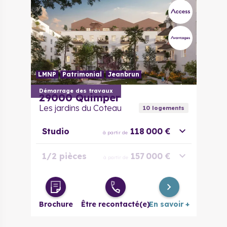
LMNP
Patrimonial
Jeanbrun
Démarrage des travaux
29000
Quimper
Les jardins du Coteau
10
logement
s
Studio
118 000 €
à partir de
1/2 pièces
157 000 €
à partir de
2 pièces
159 000 €
à partir de
Brochure
Être recontacté(e)
En savoir +