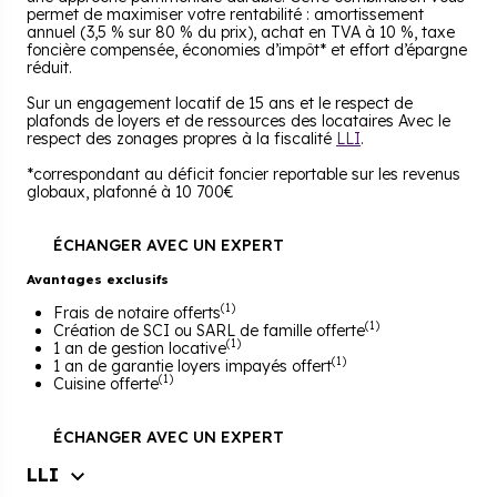
permet de maximiser votre rentabilité : amortissement
annuel (3,5 % sur 80 % du prix), achat en TVA à 10 %, taxe
foncière compensée, économies d’impôt* et effort d’épargne
réduit.
Sur un engagement locatif de 15 ans et le respect de
plafonds de loyers et de ressources des locataires Avec le
respect des zonages propres à la fiscalité
LLI
.
*correspondant au déficit foncier reportable sur les revenus
globaux, plafonné à 10 700€
ÉCHANGER AVEC UN EXPERT
Avantages exclusifs
(1)
Frais de notaire offerts
(1)
Création de SCI ou SARL de famille offerte
(1)
1 an de gestion locative
(1)
1 an de garantie loyers impayés offert
(1)
Cuisine offerte
ÉCHANGER AVEC UN EXPERT
LLI