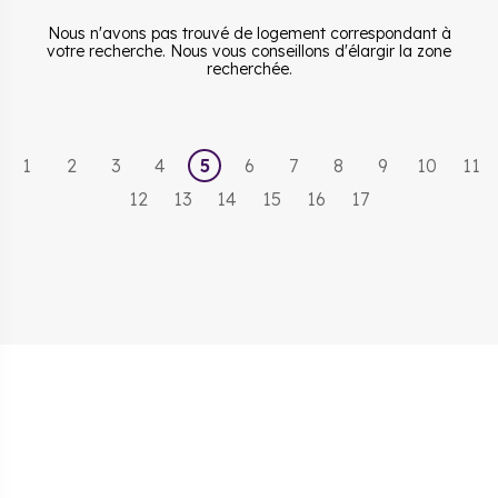
Nous n'avons pas trouvé de logement correspondant à
votre recherche. Nous vous conseillons d'élargir la zone
recherchée.
1
2
3
4
5
6
7
8
9
10
11
12
13
14
15
16
17