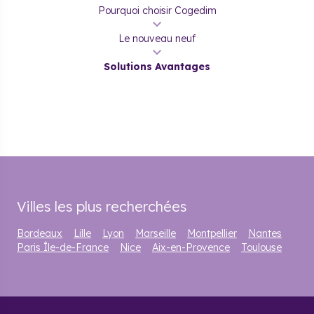
Pourquoi choisir Cogedim
Le nouveau neuf
Solutions Avantages
Villes les plus recherchées
Bordeaux
Lille
Lyon
Marseille
Montpellier
Nantes
Paris Île-de-France
Nice
Aix-en-Provence
Toulouse