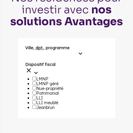
investir avec
nos
solutions Avantages
Ville,
dpt.
, programme
Dispositif fiscal
LMNP
LMNP géré
Nue-propriété
Patrimonial
LLI
LLI meublé
Jeanbrun