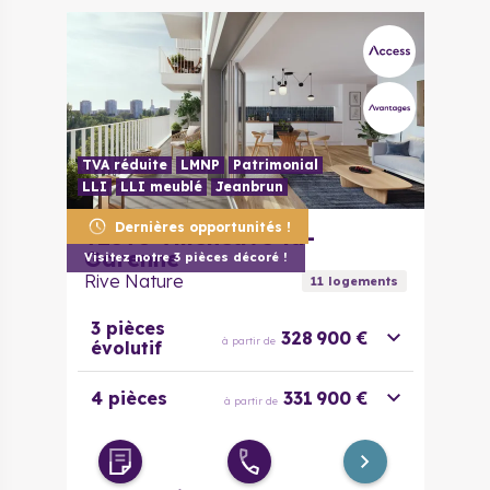
TVA réduite
LMNP
Patrimonial
LLI
LLI meublé
Jeanbrun
Dernières opportunités !
92390
Villeneuve-la-
Garenne
Visitez notre 3 pièces décoré !
Rive Nature
11
logement
s
3 pièces
328 900 €
à partir de
évolutif
4 pièces
331 900 €
à partir de