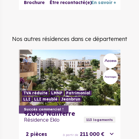
Brochure
Être recontacté(e)
En savoir +
Nos autres résidences dans ce département
TVA réduite
LMNP
Patrimonial
LLI
LLI meublé
Jeanbrun
Succès commercial !
92000
Nanterre
Résidence Eklo
113
logement
s
2 pièces
211 000 €
à partir de