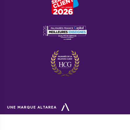
Le prix du mètre carré d’un immobilier neuf à Villeneuve-la-
Garenne varie selon les résidences et les promoteurs
immobiliers. Pour un appartement neuf à Villeneuve-la-
Garenne le prix moyen au mètre carré est de 3 770 euros et
pour maison neuve, il est de 4 030 euros.
Est-il possible de bénéficier de
plusieurs aides financières ?
Certains dispositifs sont cumulables entre eux. Le PTZ, le
PAL et le PAS sont par exemple cumulables avec l’accession
à prix maîtrisé.
UNE MARQUE ALTAREA
Foire aux questions
Dans quel quartier de Villeneuve-