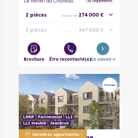
Le Reflet du Château
23
logement
s
2 pièces
274 000 €
à partir de
3 pièces
347 000 €
à partir de
4 pièces
404 000 €
à partir de
Brochure
Être recontacté(e)
En savoir +
LMNP
Patrimonial
LLI
LLI meublé
Jeanbrun
Dernières opportunités !
92340
Bourg-la-Reine