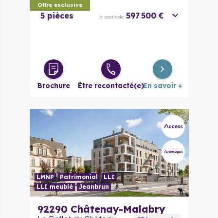
Offre exclusive
5 pièces
597 500 €
à partir de
Brochure
Être recontacté(e)
En savoir +
LMNP
Patrimonial
LLI
LLI meublé
Jeanbrun
92290
Châtenay-Malabry