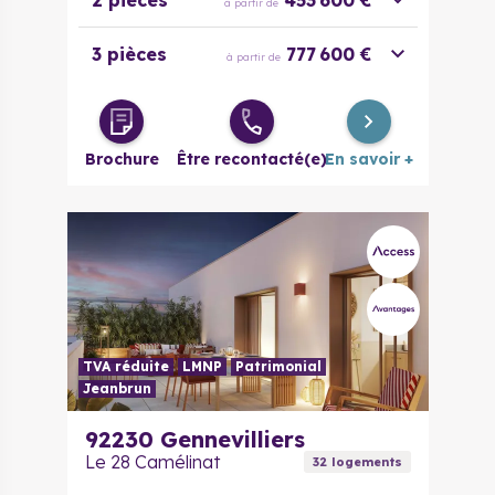
2 pièces
453 600 €
à partir de
3 pièces
777 600 €
à partir de
Brochure
Être recontacté(e)
En savoir +
TVA réduite
LMNP
Patrimonial
Jeanbrun
92230
Gennevilliers
Le 28 Camélinat
32
logement
s