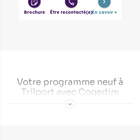
Duplex 4
399 600 €
à partir de
pièces
Brochure
Être recontacté(e)
En savoir +
Duplex 5
475 200 €
à partir de
pièces
Votre programme neuf à
Trilport avec Cogedim
Petite ville de Seine-et-Marne, Trilport est un écrin de
verdure aux portes de Paris. Avec un prix de l’immobilier
encore accessible, le moment est idéal pour investir à
Trilport. Découvrez nos programmes neufs et achetez votre
bien immobilier en toute sérénité avec Cogedim.