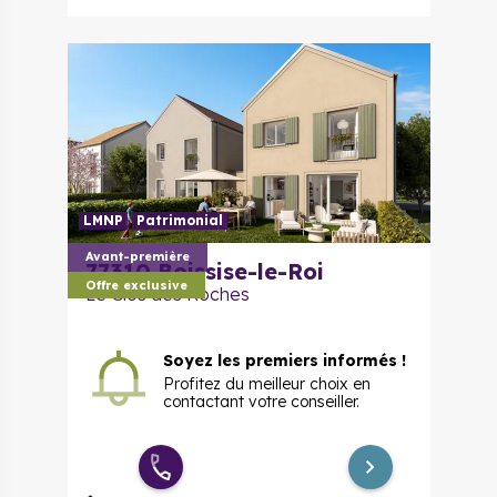
3 pièces
276 059 €
à partir de
évolutif
LMNP
Patrimonial
Avant-première
77310
Boissise-le-Roi
Offre exclusive
Le Clos des Roches
Soyez les premiers informés !
Profitez du meilleur choix en
contactant votre conseiller.