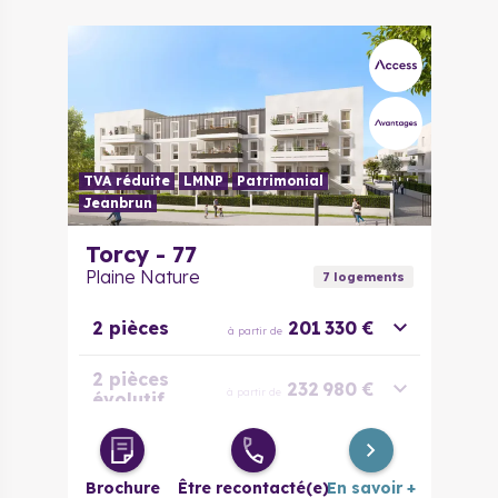
TVA réduite
LMNP
Patrimonial
Jeanbrun
Torcy - 77
Plaine Nature
7
logement
s
2 pièces
201 330 €
à partir de
2 pièces
232 980 €
à partir de
évolutif
3 pièces
271 663 €
à partir de
Brochure
Être recontacté(e)
En savoir +