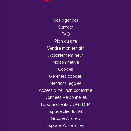
Comme de nombreuses villes proches de Paris, Trilport voit
sa côte grimper. Les jeunes actifs viennent s’y implanter,
attirés par la localisation et les prix de l’immobilier
accessibles. Si la ville profite d’une situation géographique
Nos agences
avantageuse, elle affiche également une économie locale
Contact
florissante, portée par une zone d’activité dynamique et le
FAQ
secteur de l’agriculture. Les usines Kleber-Colombes,
Proseat et Rectical participent notamment d’une forte
Plan du site
attractivité économique.
Vendre mon terrain
Un prix de l'immobilier accessible
Appartement neuf
Maison neuve
Alors que le prix moyen du mètre carré à Paris est de 10 312
Cookies
€, Trilport propose encore des tarifs très accessibles. Ainsi,
Gérer les cookies
comptez en moyenne 2 992 € pour acheter une maison ou
Mentions légales
un appartement neuf à Trilport. Si le prix du mètre carré est
abordable, l’immobilier affiche une hausse constante de sa
Accessibilité : non conforme
valeur, avec + 19 % des prix sur cinq ans et + 10 % en
Données Personnelles
seulement un an. Une situation idéale pour investir et profiter
Espace clients COGEDIM
d’une plus-value importante dans le futur. En investissant en
Île-de-France, le risque de dévaluation de votre bien est
Espace clients AGI
très faible.
Groupe Altarea
Espace Partenaires