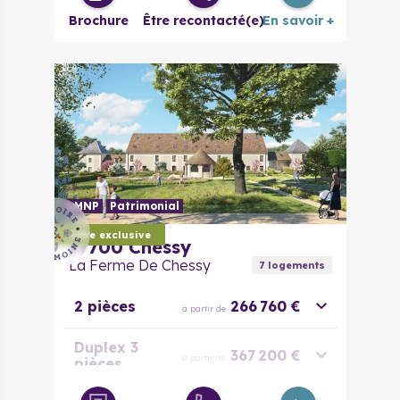
Brochure
Être recontacté(e)
En savoir +
LMNP
Patrimonial
Offre exclusive
77700
Chessy
La Ferme De Chessy
7
logement
s
2 pièces
266 760 €
à partir de
Duplex 3
367 200 €
à partir de
pièces