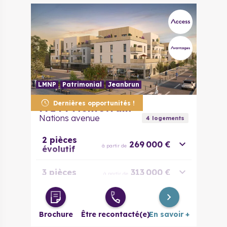
LMNP
Patrimonial
Jeanbrun
Dernières opportunités !
77144
Montévrain
Nations avenue
4
logement
s
2 pièces
269 000 €
à partir de
évolutif
3 pièces
313 000 €
à partir de
4 pièces
421 000 €
à partir de
Brochure
Être recontacté(e)
En savoir +