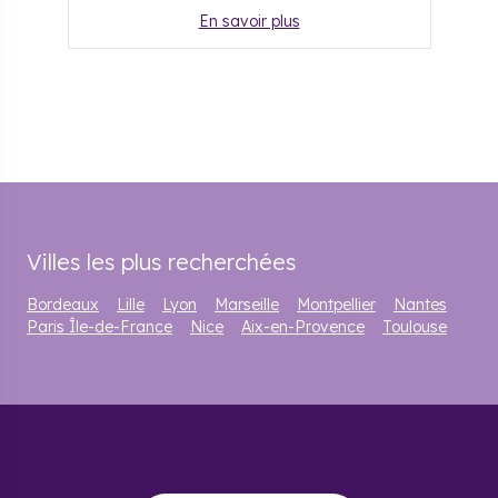
En savoir plus
Villes les plus recherchées
Bordeaux
Lille
Lyon
Marseille
Montpellier
Nantes
Paris Île-de-France
Nice
Aix-en-Provence
Toulouse