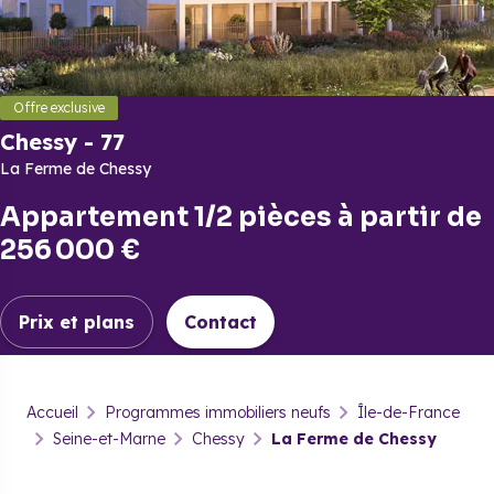
Offre exclusive
Chessy
-
77
La Ferme de Chessy
Appartement 1/2 pièces
à partir de
256 000 €
Prix et plans
Contact
Chessy
-
77
Accueil
Programmes immobiliers neufs
Île-de-France
La Ferme de Chessy
Seine-et-Marne
Chessy
La Ferme de Chessy
Prix & plans
Brochure
Contact