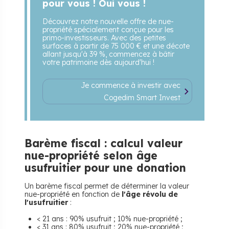
pour vous ! Oui vous !
Découvrez notre nouvelle offre de nue-
propriété spécialement conçue pour les
primo-investisseurs. Avec des petites
surfaces à partir de 75 000 € et une décote
allant jusqu'à 39 %, commencez à bâtir
votre patrimoine dès aujourd'hui !
Je commence à investir avec
Cogedim Smart Invest
Barème fiscal : calcul valeur
nue-propriété selon âge
usufruitier pour une donation
Un barème fiscal permet de déterminer la valeur
nue-propriété en fonction de
l'âge révolu de
l'usufruitier
:
< 21 ans : 90% usufruit ; 10% nue-propriété ;
< 31 ans : 80% usufruit ; 20% nue-propriété ;