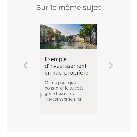
Sur le même sujet
Exemple
Simulation 
d'investissement
nue propri
en nue-propriété
La SCPI, qui s
Société Civile
On ne peut que
Placement Imm
constater le succès
permet d
...
grandissant de
l’investissement en
...