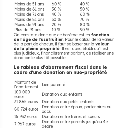
Moins de 51 ans
60 %
40 %
Moins de 61 ans
50 %
50 %
Moins de 71 ans
40 %
60 %
Moins de 81 ans
30 %
70 %
Moins de 91 ans
20 %
80 %
Plus de 91 ans
10 %
90 %
On constate donc que ce barème est en
fonction
de l'âge de l'usufruitier
. Pour le calcul de la valeur
de la part de chacun, il faut se baser sur la
valeur
de la pleine propriété
. Il est donc établi qu'il est
plus judicieux, financièrement parlant, de réaliser une
donation le plus tôt possible.
Le tableau d'abattement fiscal dans le
cadre d'une donation en nue-propriété
Montant de
Lien parenté
l'abattement
100 000
Donation aux enfants
euros
31 865 euros
Donation aux petits-enfants
Donation entre époux, partenaires ou
80 724 euros
pacs
15 932 euros
Donation entre frères et soeurs
Donation entre parents jusqu'au 4e
7 967 euros
degré