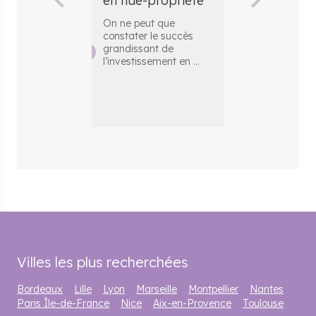
en nue-propriété
La SCPI, qui s
Société Civile
On ne peut que
Placement Imm
constater le succès
permet d
...
grandissant de
l’investissement en
...
Villes les plus recherchées
Bordeaux
Lille
Lyon
Marseille
Montpellier
Nantes
Paris Île-de-France
Nice
Aix-en-Provence
Toulouse