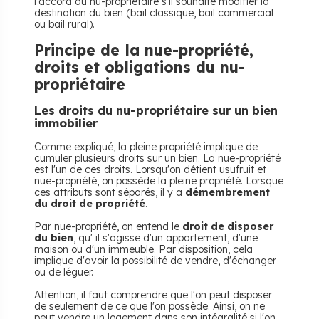
l'accord du nu-propriétaire s'il souhaite modifier la
destination du bien (bail classique, bail commercial
ou bail rural).
Principe de la nue-propriété,
droits et obligations du nu-
propriétaire
Les droits du nu-propriétaire sur un bien
immobilier
Comme expliqué, la pleine propriété implique de
cumuler plusieurs droits sur un bien. La nue-propriété
est l'un de ces droits. Lorsqu'on détient usufruit et
nue-propriété, on possède la pleine propriété. Lorsque
ces attributs sont séparés, il y a
démembrement
du droit de propriété
.
Par nue-propriété, on entend le
droit de disposer
du bien
, qu' il s'agisse d'un appartement, d'une
maison ou d'un immeuble. Par disposition, cela
implique d'avoir la possibilité de vendre, d'échanger
ou de léguer.
Attention, il faut comprendre que l'on peut disposer
de seulement de ce que l'on possède. Ainsi, on ne
peut vendre un logement dans son intégralité si l'on