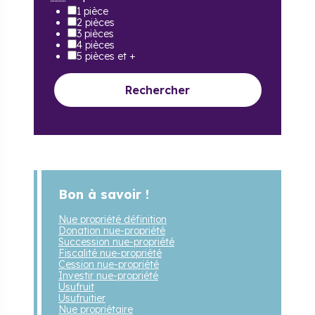
1 pièce
2 pièces
3 pièces
4 pièces
5 pièces et +
Rechercher
Bon à savoir !
Nue propriété définition
Donation nue-propriété
Succession nue-propriété
Fiscalité nue-propriété
Cession nue-propriété
Investir nue-propriété
Usufruit
Usufruitier
Nue propriétaire