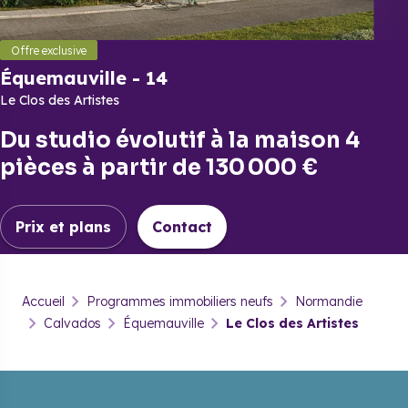
Offre exclusive
Équemauville
-
14
Le Clos des Artistes
Du
studio évolutif
à la
maison 4
pièces
à partir de
130 000 €
Prix et plans
Contact
Équemauville
-
14
Accueil
Programmes immobiliers neufs
Normandie
Le Clos des Artistes
Calvados
Équemauville
Le Clos des Artistes
Prix & plans
Brochure
Contact