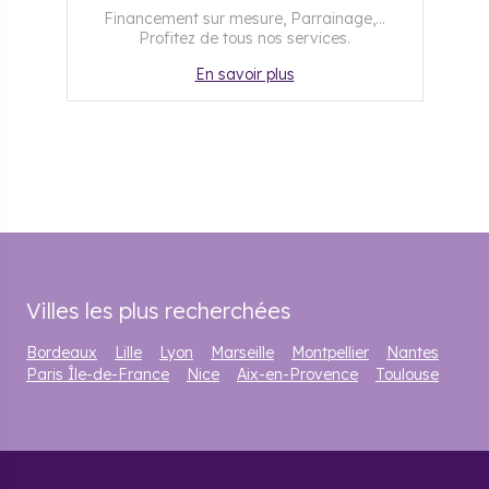
Financement sur mesure, Parrainage,...
Profitez de tous nos services.
En savoir plus
Villes les plus recherchées
Bordeaux
Lille
Lyon
Marseille
Montpellier
Nantes
Paris Île-de-France
Nice
Aix-en-Provence
Toulouse