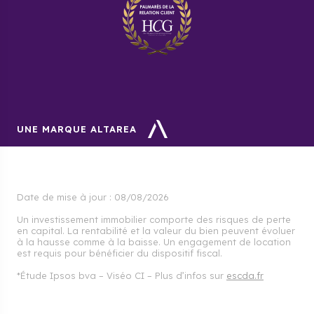
Saint-Jory ?
Selon les chiffres du dernier recensement de l’INSEE,
6 383 personnes vivent à Saint-Jory.
Pourquoi acheter un programme
neuf à Saint-Jory avec Cogedim ?
UNE MARQUE ALTAREA
Nos experts Cogedim vous offrent un
accompagnement sur-mesure pour acheter un
logement neuf à Saint-Jory en toute sérénité. De la
signature du contrat jusqu’à la remise des clés,
Cogedim est à vos côtés.
Date de mise à jour :
08/08/2026
Un investissement immobilier comporte des risques de perte
en capital. La rentabilité et la valeur du bien peuvent évoluer
à la hausse comme à la baisse. Un engagement de location
est requis pour bénéficier du dispositif fiscal.
*Étude Ipsos bva – Viséo CI – Plus d’infos sur
escda.fr