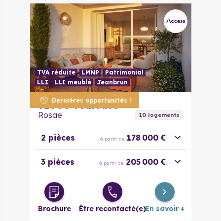
TVA réduite
LMNP
Patrimonial
LLI
LLI meublé
Jeanbrun
Dernières opportunités !
31000
Toulouse
Rosae
10
logement
s
2 pièces
178 000 €
à partir de
3 pièces
205 000 €
à partir de
Brochure
Être recontacté(e)
En savoir +