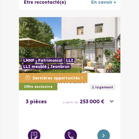
Être recontacté(e)
En savoir +
LMNP
Patrimonial
LLI
LLI meublé
Jeanbrun
Dernières opportunités !
31170
Tournefeuille
Ecrin Boisé
Offre exclusive
1
logement
3 pièces
253 000 €
à partir de