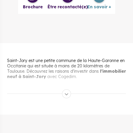
Brochure
Être recontacté(e)
En savoir +
Saint-Jory est une petite commune de la Haute-Garonne en
Occitanie qui est située à moins de 20 kilomètres de
Toulouse. Découvrez les raisons d’investir dans
l’immobilier
neuf à Saint-Jory
avec Cogedim.
Pourquoi s’installer et vivre
à Saint-Jory ?
La proximité avec Toulouse et
d’autres villes