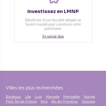
Investissez en LMNP
Bénéficiez d’une fiscalité allégée en
louant meublé pour construire votre
patrimoine.
En savoir plus
Villes les plus recherchées
Bordeaux
Lille
Lyon
Marseille
Montpellier
Nantes
Paris Île-de-France
Nice
Aix-en-Provence
Toulouse