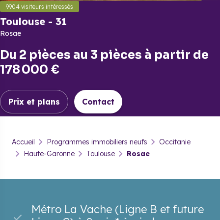
9904
visiteurs intéressés
Toulouse
-
31
Rosae
Du
2 pièces
au
3 pièces
à partir de
178 000 €
Prix et plans
Contact
Toulouse
-
31
Accueil
Programmes immobiliers neufs
Occitanie
Rosae
Haute-Garonne
Toulouse
Rosae
Prix & plans
Brochure
Contact
Métro La Vache (Ligne B et future