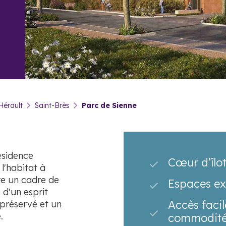
Hérault
Saint-Brès
Parc de Sienne
ésidence
Cœur d’îlo
l'habitat à
re un cadre de
Espaces ex
é d'un esprit
Accès facil
 préservé et un
.
commodité