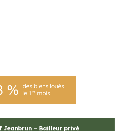
8 %
des biens loués
er
le 1
mois
f Jeanbrun – Bailleur privé