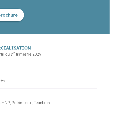
brochure
RCIALISATION
er
rtir du
1
trimestre 2029
rès
LMNP
Patrimonial
Jeanbrun