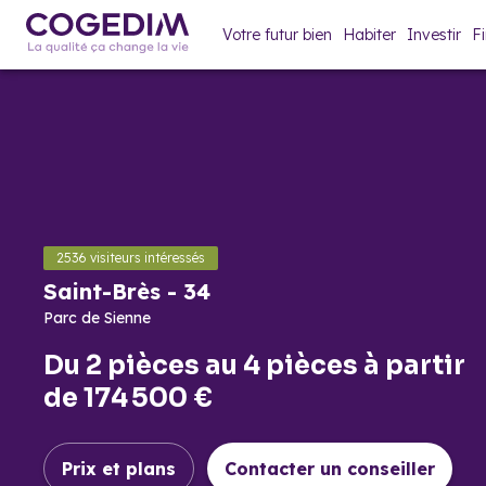
Votre futur bien
Habiter
Investir
F
Saint-Brès
-
34
Présentation
Maquette 3D
Parc de Sienne
2536
visiteurs intéressés
Saint-Brès
-
34
Parc de Sienne
Du
2 pièces
au
4 pièces
à partir
de
174 500 €
Prix et plans
Contact
er un conseiller