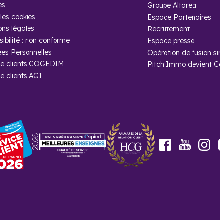
es
Groupe Altarea
les cookies
Espace Partenaires
ons légales
Recrutement
ibilité : non conforme
Espace presse
es Personnelles
Opération de fusion si
e clients COGEDIM
Pitch Immo devient 
e clients AGI
Youtube
Facebook
In