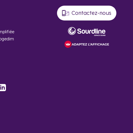
Contactez-nous
mplifiée
Cogedim
stagram
LinkedIn