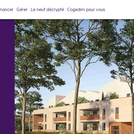
inancer
Gérer
Le neuf décrypté
Cogedim pour vous
Espace de vente
Prix & plans
Brochure