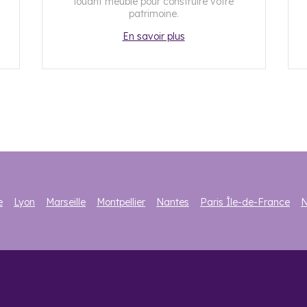
louant meublé pour construire votre
patrimoine.
En savoir plus
e
Lyon
Marseille
Montpellier
Nantes
Paris Île-de-France
N