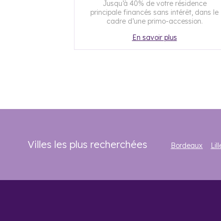
Jusqu’à 40% de votre résidence
principale financés sans intérêt, dans le
cadre d’une primo-accession.
En savoir plus
Villes les plus recherchées
Bordeaux
Lill