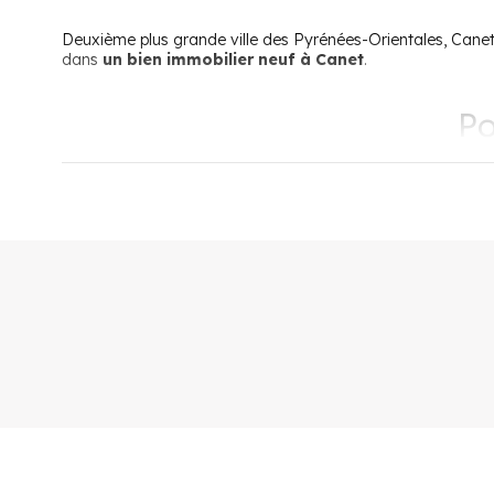
Deuxième plus grande ville des Pyrénées-Orientales, Canet-e
dans
un bien immobilier neuf à Canet
.
Po
Une station balnéaire populaire
Canet est une célèbre station balnéaire de la mer Méditerr
espagnole et à
9 kilomètres de Perpignan
renforce l’attr
département des Pyrénées-Orientales est d’ailleurs surnom
Canet offre un cadre de vie particulièrement agréable entre 
de Canet une destination idéale pour les vacances, mais aus
Les infrastructures
Le port de Canet-en-Roussillon est évidemment le point fort d
également dans des démarches environnementales avec des 
En plus du port de plaisance, différentes infrastructures 