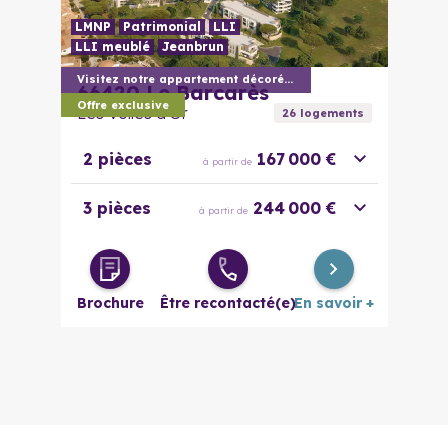
LMNP
Patrimonial
LLI
LLI meublé
Jeanbrun
Visitez notre appartement décoré sur ren
66420
Le Barcarès
Offre exclusive
Les Voiles d'Or
26
logement
s
2 pièces
167 000 €
à partir de
3 pièces
244 000 €
à partir de
Brochure
Être recontacté(e)
En savoir +