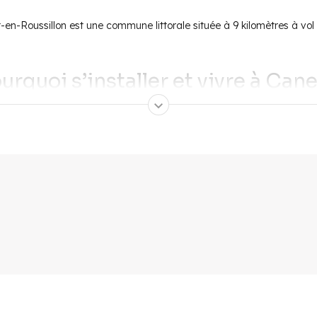
n-Roussillon est une commune littorale située à 9 kilomètres à vol 
urquoi s’installer et vivre à Cane
anée dans le département des Pyrénées-Orientales. Sa situation géog
activité de la ville. Elle bénéficie d’ailleurs d’une forte influence esp
mé le Pays catalan français.
son village historique et la station balnéaire touristique, Canet-Pla
si pour y vivre tout au long de l’année. La météo y est évidemment e
e la ville. Étalé sur 25 hectares de plan d’eau, il propose tous les 
actions prises pour la biodiversité.
agrémentent le quotidien des habitants du Canet. De nombreux
restau