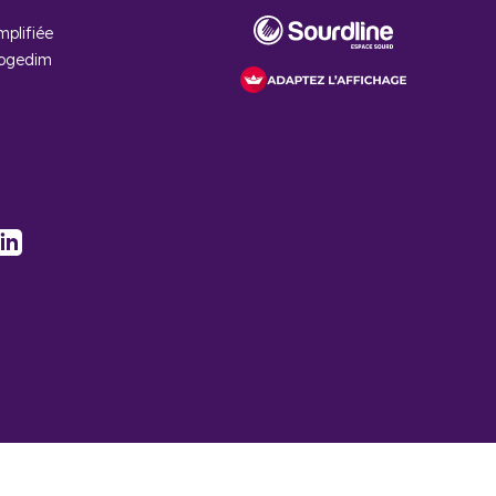
mplifiée
est de 4 230 €/m². Ainsi, le prix moyen a augmenté depuis
Cogedim
stagram
LinkedIn
ernier
 le neuf à