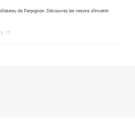
d’oiseau de Perpignan. Découvrez les raisons d’investir
t ?
raphique idéale située à 20 kilomètres de la frontière
agnole qui se ressent sur la gastronomie et les traditions. Le
ge.
La plage de sable fin de 9 kilomètres de long
fait
xcellente avec près de 320 jours de soleil par an.
services d’un
port de plaisance moderne
. Il s’inscrit
rants, bars, cafés
, boulangeries et autres se sont établis