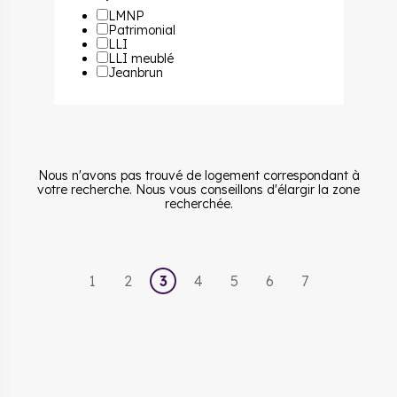
LMNP
Patrimonial
LLI
LLI meublé
Jeanbrun
Nous n'avons pas trouvé de logement correspondant à
votre recherche. Nous vous conseillons d'élargir la zone
recherchée.
1
2
3
4
5
6
7