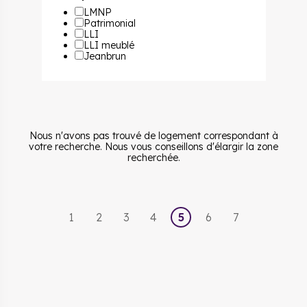
LMNP
Patrimonial
LLI
LLI meublé
Jeanbrun
Nous n'avons pas trouvé de logement correspondant à
votre recherche. Nous vous conseillons d'élargir la zone
recherchée.
1
2
3
4
5
6
7