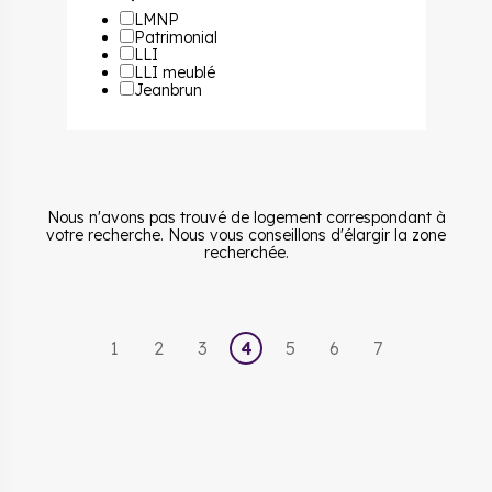
LMNP
Patrimonial
LLI
LLI meublé
Jeanbrun
Nous n'avons pas trouvé de logement correspondant à
votre recherche. Nous vous conseillons d'élargir la zone
recherchée.
1
2
3
4
5
6
7