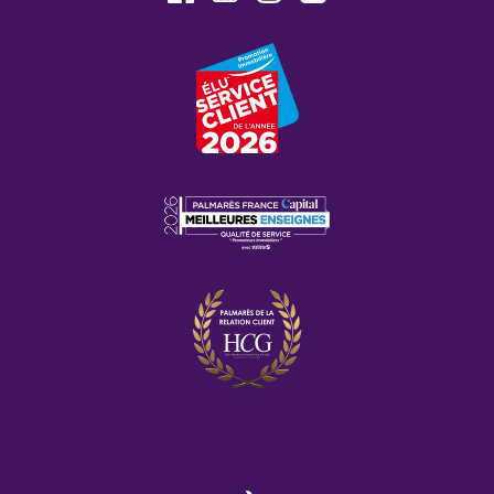
avec un prix de 1089€ ;
Enfin, les quartiers Bergson/La Terrasse sont plutôt
familiaux avec un prix de 1300€.
Foire aux questions
Quelle est la démographie de la
ville ?
La ville abrite 171 000 habitants, dont la moyenne
d'âge est de 39 ans, La densité est de 2129 âmes
vivant au km².
Pourquoi acheter un programme
neuf à Saint-Étienne avec