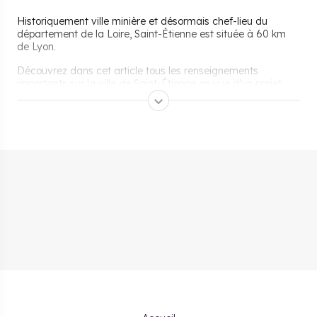
Historiquement ville minière et désormais chef-lieu du
département de la Loire, Saint-Étienne est située à 60 km
de Lyon.
Découvrez dans cet article tous les renseignements
importants sur la ville de Saint-Étienne en vue d’un projet
immobilier dans le neuf.
Pourquoi s’installer et vivre
à Saint-Étienne ?
Se rendre à Saint-Étienne et se
déplacer dans la commune
Pour se rendre à Saint-Étienne, on peut prendre les axes
routiers (la N88), le train, l'avion ou le bus. La ville est
facilement accessible puisqu'il existe 27 autocars, 123 trains
et 1 avion par jour.
Les transports urbains de la ville sont assurés par le réseau