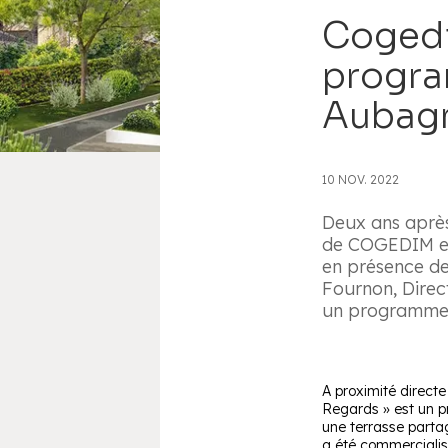
Cogedi
progra
Aubagn
10 NOV. 2022
Deux ans après
de COGEDIM et
en présence de
Fournon, Direc
un programme 
A proximité directe
Regards » est un p
une terrasse parta
a été commercialisé