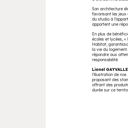
Son architecture él
favorisant les jeux 
du studio à l’appa
apportent une répo
En plus de bénéfic
écoles et lycées, «
Habitat, garantissa
la vie du logement
répondre aux attent
responsabilité.
Lionel GAYVALLE
l’illustration de n
proposant des stan
offrant des produit
durée sur ce territ