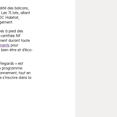
lité des balcons,
Les 71 lots, allant
DC Habitat,
ogement.
tes à pied des
 certifiée NF
ement durant toute
ments
pour
 bien-être et d’éco-
 Regards » est
t un programme
ronnement, tout en
 s’inscrire dans la