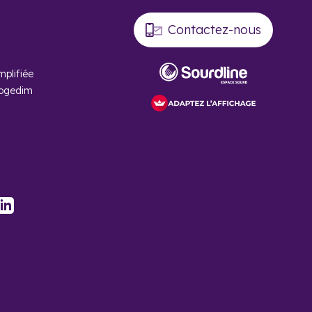
Contactez-nous
mplifiée
Cogedim
stagram
LinkedIn