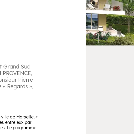
nt Grand Sud
IM PROVENCE,
nsieur Pierre
 « Regards »,
ille de Marseille, «
és entre eux par
ntes. Le programme