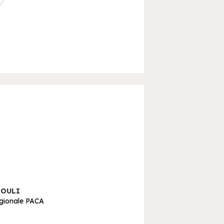
LOULI
égionale PACA