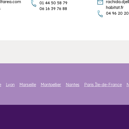
ltarea.com
rachida.dje
01 44 50 58 79
habitat.fr
4
06 16 39 76 88
04 96 20 20
e
Lyon
Marseille
Montpellier
Nantes
Paris Île-de-France
N