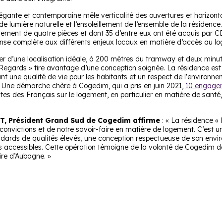
égante et contemporaine mêle verticalité des ouvertures et horizonta
de lumière naturelle et l’ensoleillement de l’ensemble de la résidence. 
rtement de quatre pièces et dont 35 d’entre eux ont été acquis par C
nse complète aux différents enjeux locaux en matière d’accès au l
ier d’une localisation idéale, à 200 mètres du tramway et deux minu
 Regards » tire avantage d’une conception soignée. La résidence est
nt une qualité de vie pour les habitants et un respect de l'environn
. Une démarche chère à Cogedim, qui a pris en juin 2021,
10 engage
es des Français sur le logement, en particulier en matière de santé,
T, Président Grand Sud de Cogedim affirme
: « La résidence «
os convictions et de notre savoir-faire en matière de logement. C’es
dards de qualités élevés, une conception respectueuse de son envi
s accessibles. Cette opération témoigne de la volonté de Cogedim de
oire d’Aubagne. »