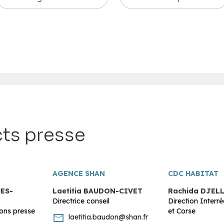
ts presse
AGENCE SHAN
CDC HABITAT
ES-
Laetitia BAUDON-CIVET
Rachida DJEL
Directrice conseil
Direction Interr
ons presse
et Corse
laetitia.baudon@shan.fr