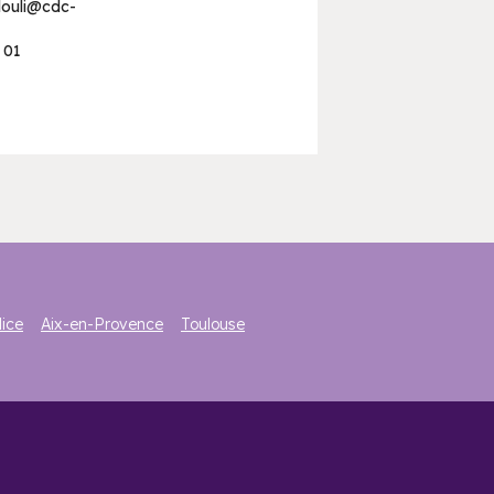
llouli@cdc-
 01
ice
Aix-en-Provence
Toulouse